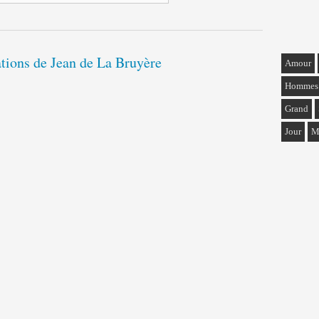
ations de Jean de La Bruyère
Amour
Hommes
Grand
Jour
M