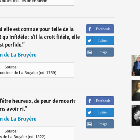
 ou les moeurs de ce siècle
 elle est connue pour telle de la
Facebook
u'infidèle : s'il la croit fidèle, elle
Twitter
st perfide.
”
Image
n de La Bruyère
Source:
onsieur de La Bruyère (ed. 1759)
 d'être heureux, de peur de mourir
Facebook
ns avoir ri.
”
Twitter
n de La Bruyère
Image
Source:
s de La Bruyère (ed. 1822)