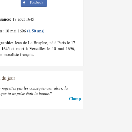
Facebook
ssance:
17 août 1645
ès:
(à 50 ans)
10 mai 1696
graphie:
Jean de La Bruyère, né à Paris le 17
 1645 et mort à Versailles le 10 mai 1696,
un moraliste français.
n du jour
e regrettes pas les conséquences, alors, la
”
 que tu as prise était la bonne.
Clamp
—