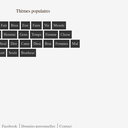
Thèmes populaires
Fait
Bien
Etre
Faire
Vie
Monde
Homme
Gens
Temps
Femme
Chose
Seul
Dire
Cœur
Dieu
Bon
Femmes
Mal
ort
Seule
Bonheur
Facebook
Données personnelles
Contact