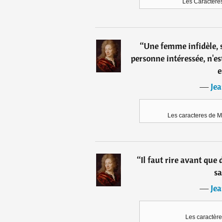
Les Caractères
“
Une femme infidèle, si
personne intéressée, n'est q
e
―
Jea
Les caracteres de M
“
Il faut rire avant que
sa
―
Jea
Les caractère