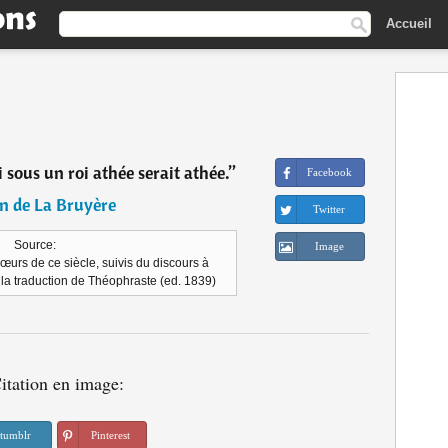
Accueil
 sous un roi athée serait athée.
”
Facebook
n de La Bruyère
Twitter
Source:
Image
œurs de ce siècle, suivis du discours à
la traduction de Théophraste (ed. 1839)
itation en image:
tumblr
Pinterest