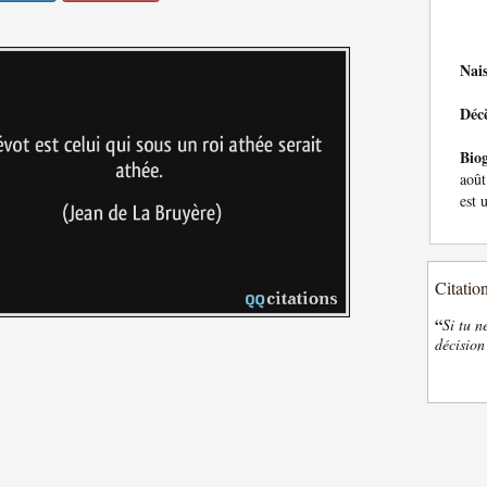
Nai
Déc
Bio
août
est 
Citatio
“
Si tu n
décision