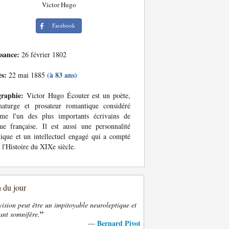
Victor Hugo
Facebook
ssance:
26 février 1802
ès:
(à 83 ans)
22 mai 1885
graphie:
Victor Hugo Écouter est un poète,
maturge et prosateur romantique considéré
me l'un des plus importants écrivains de
ue française. Il est aussi une personnalité
tique et un intellectuel engagé qui a compté
 l'Histoire du XIXe siècle.
n du jour
vision peut être un impitoyable neuroleptique et
”
ant somnifère.
Bernard Pivot
—