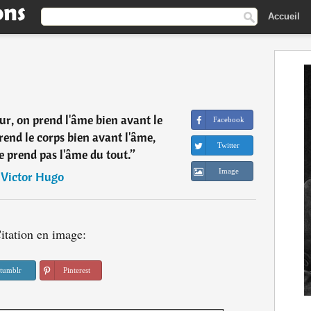
Accueil
r, on prend l'âme bien avant le
Facebook
rend le corps bien avant l'âme,
Twitter
e prend pas l'âme du tout.
”
Image
―
Victor Hugo
itation en image:
tumblr
Pinterest