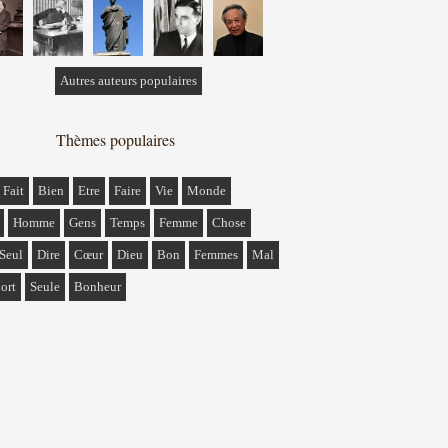
Autres auteurs populaires
Thèmes populaires
Fait
Bien
Etre
Faire
Vie
Monde
Homme
Gens
Temps
Femme
Chose
Seul
Dire
Cœur
Dieu
Bon
Femmes
Mal
ort
Seule
Bonheur