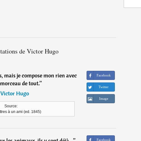
itations de Victor Hugo
sais, mais je compose mon rien avec
Facebook
 morceau de tout.
”
Twitter
―
Victor Hugo
Image
Source:
ttres à un ami (ed. 1845)
ur les animaux, ils y sont déjà...
”
Facebook