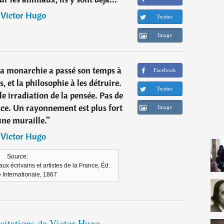
―
Victor Hugo
Twitter
Image
 la monarchie a passé son temps à
Facebook
, et la philosophie à les détruire.
Twitter
 irradiation de la pensée. Pas de
ance. Un rayonnement est plus fort
Image
une muraille.
”
―
Victor Hugo
Source:
aux écrivains et artistes de la France, Éd.
e Internationale, 1867
 citations de Victor Hugo