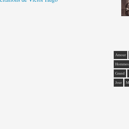
Amour
Hommes
Grand
Jour
M