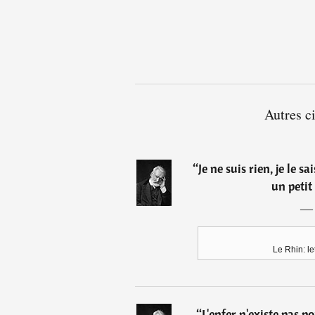
Autres c
“
Je ne suis rien, je le 
un petit
Le Rhin: le
“
L'enfer n'existe pas po