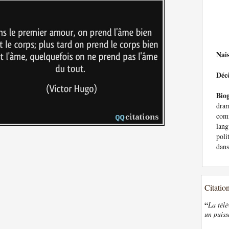
Nai
Déc
Bio
dra
com
lang
poli
dans
Citatio
“
La télé
un puiss