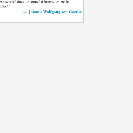
rc-en-ciel dure un quart d'heure, on ne le
”
plus.
Johann Wolfgang von Goethe
—