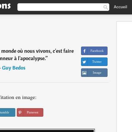
Accueil
 monde où nous vivons, c'est faire
Facebook
nneur à l'apocalypse.
”
Twitter
―
Guy Bedos
Image
itation en image:
tumblr
Pinterest