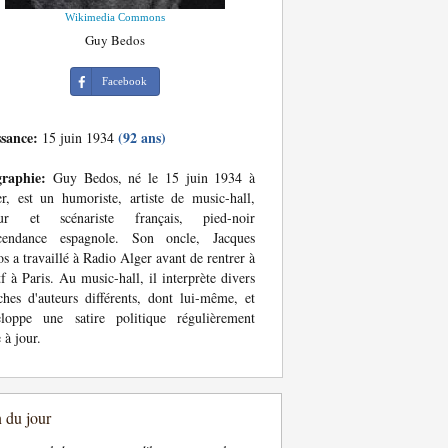
Wikimedia Commons
Guy Bedos
Facebook
ssance:
(92 ans)
15 juin 1934
graphie:
Guy Bedos, né le 15 juin 1934 à
r, est un humoriste, artiste de music-hall,
eur et scénariste français, pied-noir
scendance espagnole. Son oncle, Jacques
s a travaillé à Radio Alger avant de rentrer à
tf à Paris. Au music-hall, il interprète divers
ches d'auteurs différents, dont lui-même, et
eloppe une satire politique régulièrement
 à jour.
n du jour