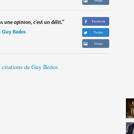
Image
s une opinion, c'est un délit.
”
Facebook
―
Guy Bedos
Twitter
Image
s citations de Guy Bedos