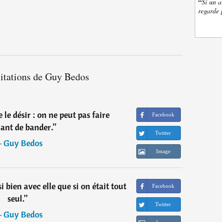
“
Si un a
regarde 
citations de Guy Bedos
 le désir : on ne peut pas faire
Facebook
ant de bander.
”
Twitter
―
Guy Bedos
Image
i bien avec elle que si on était tout
Facebook
seul.
”
Twitter
―
Guy Bedos