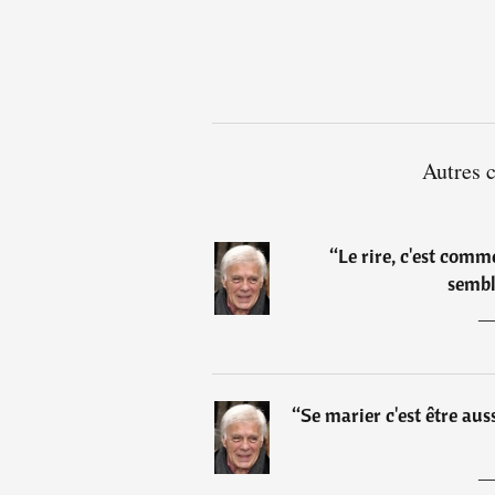
Autres 
“
Le rire, c'est comme
sembl
“
Se marier c'est être auss