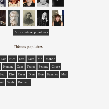
Autres auteurs populaires
Thèmes populaires
Fait
Bien
Etre
Faire
Vie
Monde
Homme
Gens
Temps
Femme
Chose
Seul
Dire
Cœur
Dieu
Bon
Femmes
Mal
ort
Seule
Bonheur