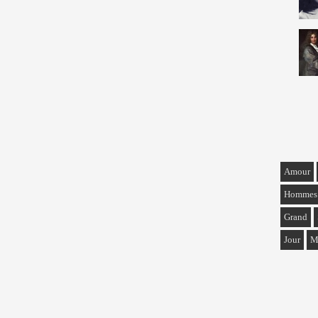
Amour
Hommes
Grand
Jour
M