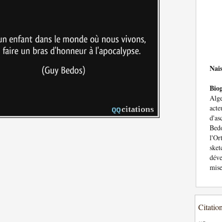
Nai
Bio
Alge
act
d'a
Bedo
l'Or
sket
dév
mise
Citatio