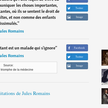
muniquer les choses importantes,
Twitter
ntes, où ils se sentent le droit de
ltes, et non comme des enfants
Image
issimulés.
”
Jules Romains
ant est un malade qui s'ignore
”
Facebook
Jules Romains
Twitter
Source:
Image
 triomphe de la médecine
citations de Jules Romains