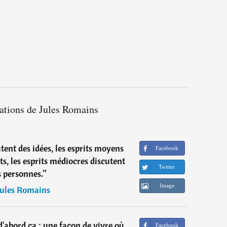
tations de Jules Romains
cutent des idées, les esprits moyens
Facebook
s, les esprits médiocres discutent
Twitter
s personnes.
”
Image
Jules Romains
d'abord ça : une façon de vivre où
Facebook