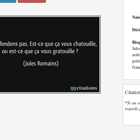
Nai
Déc
Bio
Jule
août
poèt
fran
Citatio
“
Si un a
regarde 