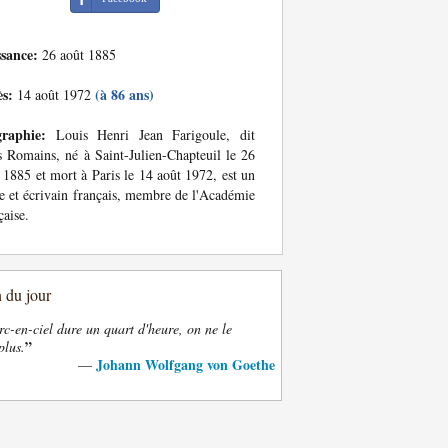
ssance:
26 août 1885
ès:
(à 86 ans)
14 août 1972
graphie:
Louis Henri Jean Farigoule, dit
s Romains, né à Saint-Julien-Chapteuil le 26
 1885 et mort à Paris le 14 août 1972, est un
e et écrivain français, membre de l'Académie
çaise.
n du jour
rc-en-ciel dure un quart d'heure, on ne le
”
plus.
Johann Wolfgang von Goethe
—