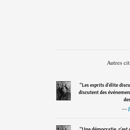
Autres ci
“
Les esprits d'élite dis
discutent des événement
de
―
“
Une démocratie, c'est 