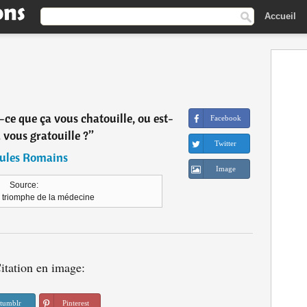
Accueil
ce que ça vous chatouille, ou est-
Facebook
 vous gratouille ?
”
Twitter
Jules Romains
Image
Source:
 triomphe de la médecine
itation en image:
tumblr
Pinterest