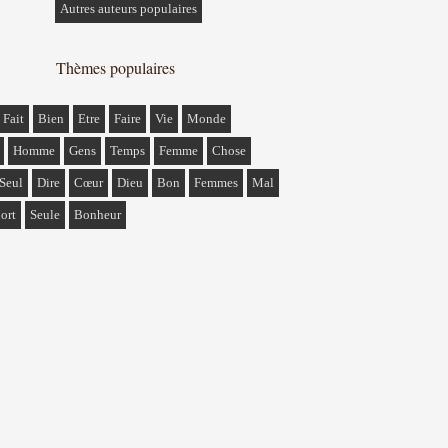
Autres auteurs populaires
Thèmes populaires
Fait
Bien
Etre
Faire
Vie
Monde
Homme
Gens
Temps
Femme
Chose
Seul
Dire
Cœur
Dieu
Bon
Femmes
Mal
ort
Seule
Bonheur