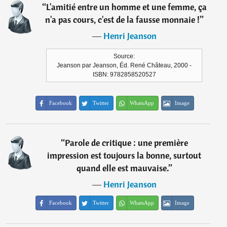
“
L'amitié entre un homme et une femme, ça
n'a pas cours, c'est de la fausse monnaie !
”
―
Henri Jeanson
Source:
Jeanson par Jeanson, Éd. René Château, 2000 -
ISBN: 9782858520527
Facebook
Twitter
WhatsApp
Image
“
Parole de critique : une première
impression est toujours la bonne, surtout
quand elle est mauvaise.
”
―
Henri Jeanson
Facebook
Twitter
WhatsApp
Image