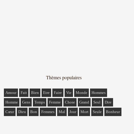
Thèmes populaires
Amour
Fait
Bien
Etre
Faire
Vie
Monde
Hommes
Homme
Gens
Temps
Femme
Chose
Grand
Seul
Dire
Cœur
Dieu
Bon
Femmes
Mal
Jour
Mort
Seule
Bonheur