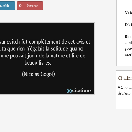
tumblr
Pinterest
Nai
Déc
Bio
d'or
gou
mort
Citatio
“
Si tu n
décision