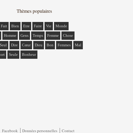
Thèmes populaires
Fait
Bien
Etre
Faire
Vie
Monde
Homme
Gens
Temps
Femme
Chose
Seul
Dire
Cœur
Dieu
Bon
Femmes
Mal
ort
Seule
Bonheur
Facebook
Données personnelles
Contact