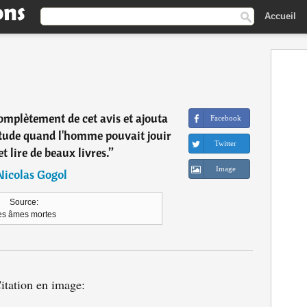
Accueil
omplètement de cet avis et ajouta
Facebook
litude quand l'homme pouvait jouir
Twitter
et lire de beaux livres.
”
Image
Nicolas Gogol
Source:
es âmes mortes
itation en image: