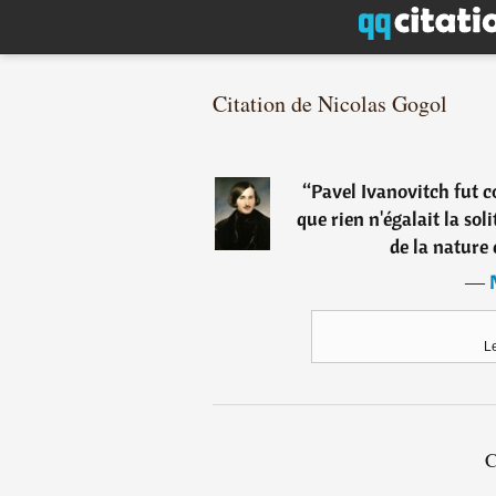
Citation de Nicolas Gogol
“
Pavel Ivanovitch fut c
que rien n'égalait la so
de la nature 
―
L
C