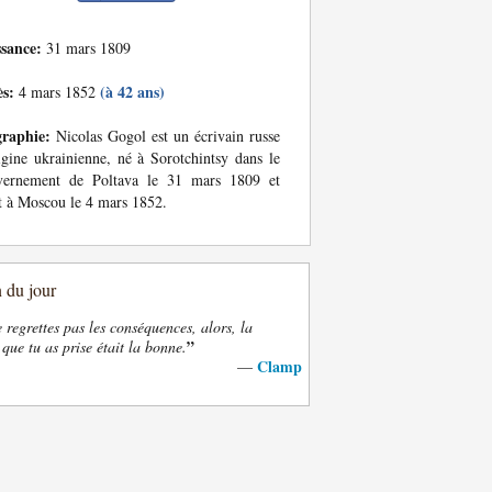
ssance:
31 mars 1809
ès:
(à 42 ans)
4 mars 1852
graphie:
Nicolas Gogol est un écrivain russe
igine ukrainienne, né à Sorotchintsy dans le
vernement de Poltava le 31 mars 1809 et
 à Moscou le 4 mars 1852.
n du jour
e regrettes pas les conséquences, alors, la
”
 que tu as prise était la bonne.
Clamp
—