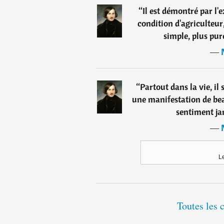
“
Il est démontré par l'
condition d'agriculteu
simple, plus pure
―
“
Partout dans la vie, i
une manifestation de be
sentiment ja
―
L
Toutes les 