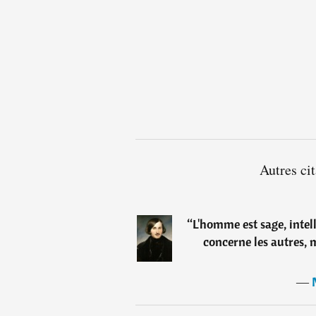
Autres ci
“
L'homme est sage, intell
concerne les autres, m
―