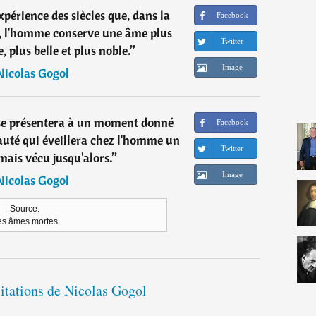
expérience des siècles que, dans la
Facebook
r, l'homme conserve une âme plus
Twitter
, plus belle et plus noble.
”
Image
Nicolas Gogol
l se présentera à un moment donné
Facebook
auté qui éveillera chez l'homme un
Twitter
mais vécu jusqu'alors.
”
Image
Nicolas Gogol
Source:
es âmes mortes
citations de Nicolas Gogol