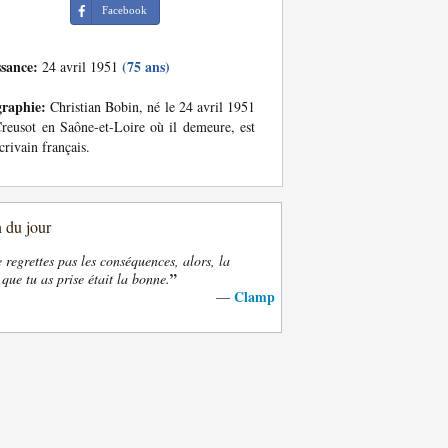
Facebook
ssance:
(75 ans)
24 avril 1951
graphie:
Christian Bobin, né le 24 avril 1951
reusot en Saône-et-Loire où il demeure, est
crivain français.
n du jour
e regrettes pas les conséquences, alors, la
”
 que tu as prise était la bonne.
Clamp
—