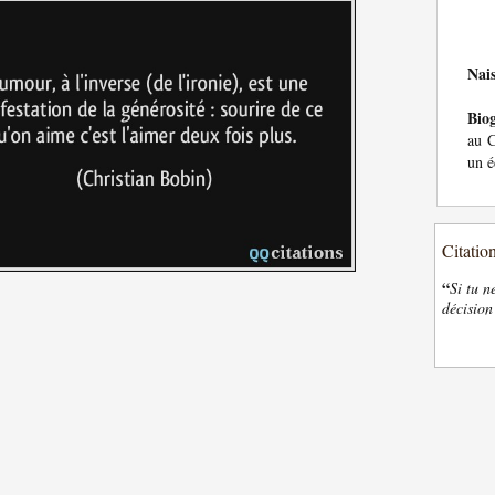
Nai
Bio
au C
un é
Citatio
“
Si tu n
décision