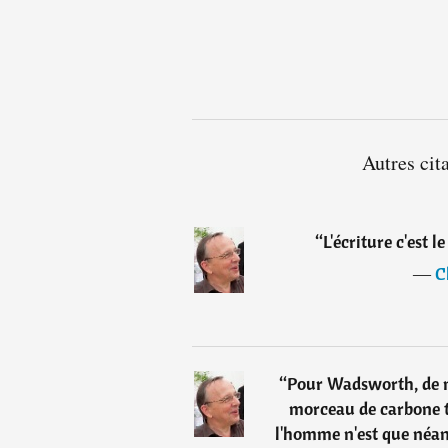
Autres cit
“
L'écriture c'est l
―
C
“
Pour Wadsworth, de m
morceau de carbone tan
l'homme n'est que néant