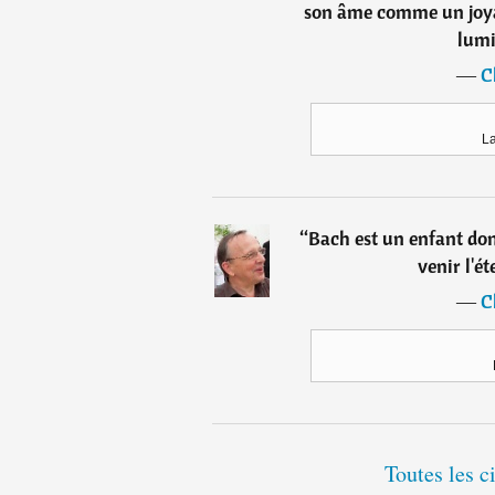
son âme comme un joyau
lumi
―
C
L
“
Bach est un enfant dont
venir l'ét
―
C
Toutes les c