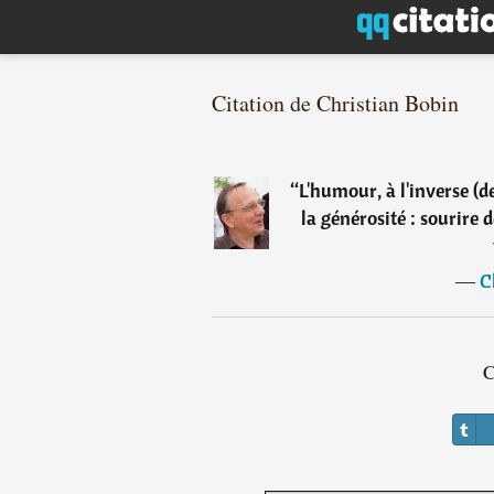
Citation de Christian Bobin
“
L'humour, à l'inverse (d
la générosité : sourire 
―
C
C