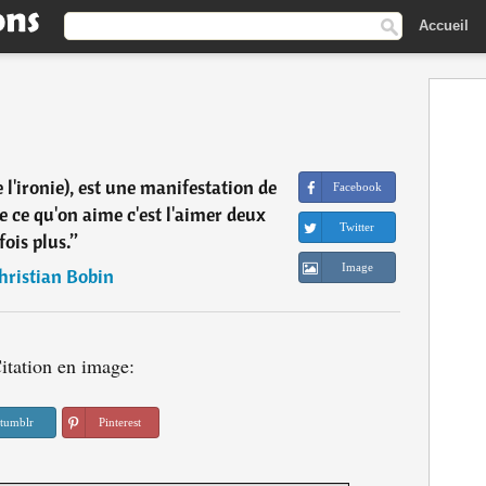
Accueil
e l'ironie), est une manifestation de
Facebook
de ce qu'on aime c'est l'aimer deux
Twitter
fois plus.
”
Image
hristian Bobin
itation en image:
tumblr
Pinterest