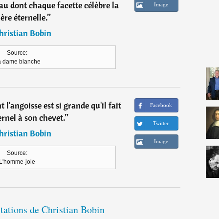
 dont chaque facette célèbre la
Image
ère éternelle.
”
hristian Bobin
Source:
a dame blanche
 l'angoisse est si grande qu'il fait
Facebook
ernel à son chevet.
”
Twitter
hristian Bobin
Image
Source:
L'homme-joie
itations de Christian Bobin