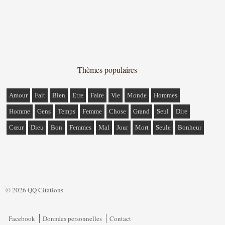
Thèmes populaires
Amour
Fait
Bien
Etre
Faire
Vie
Monde
Hommes
Homme
Gens
Temps
Femme
Chose
Grand
Seul
Dire
Cœur
Dieu
Bon
Femmes
Mal
Jour
Mort
Seule
Bonheur
© 2026 QQ Citations
Facebook
Données personnelles
Contact