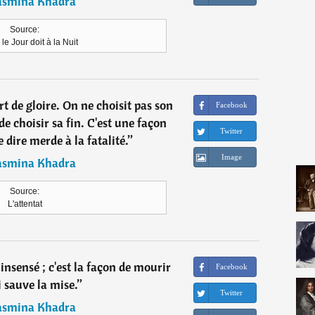
asmina Khadra
Source:
le Jour doit à la Nuit
t de gloire. On ne choisit pas son
Facebook
 de choisir sa fin. C'est une façon
Twitter
dire merde à la fatalité.
”
Image
asmina Khadra
Source:
L'attentat
 insensé ; c'est la façon de mourir
Facebook
i sauve la mise.
”
Twitter
asmina Khadra