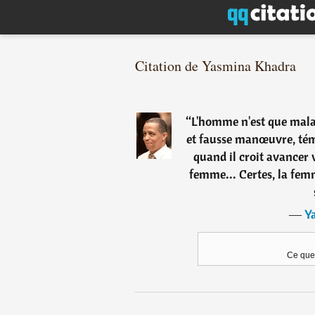
Citation de Yasmina Khadra
“
L'homme n'est que malad
et fausse manœuvre, témé
quand il croit avancer v
femme... Certes, la femm
―
Y
Ce que 