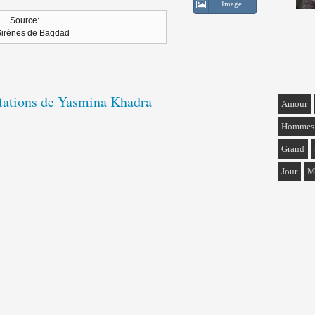
Image
Source:
Sirènes de Bagdad
itations de Yasmina Khadra
Amour
Hommes
Grand
Jour
M