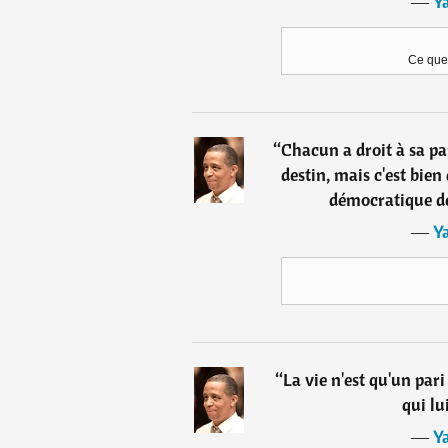
―
Y
Ce que 
“
Chacun a droit à sa par
destin, mais c'est bien
démocratique de 
―
Y
“
La vie n'est qu'un pari
qui lu
―
Y