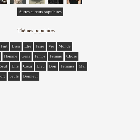
Autres auteurs populaires
Thèmes populaires
Fait
Bien
Etre
Faire
Vie
Monde
Homme
Gens
Temps
Femme
Chose
Seul
Dire
Cœur
Dieu
Bon
Femmes
Mal
ort
Seule
Bonheur