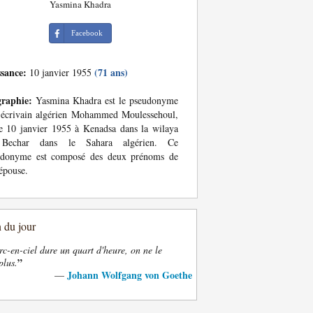
Yasmina Khadra
Facebook
ssance:
(71 ans)
10 janvier 1955
graphie:
Yasmina Khadra est le pseudonyme
'écrivain algérien Mohammed Moulessehoul,
e 10 janvier 1955 à Kenadsa dans la wilaya
Bechar dans le Sahara algérien. Ce
udonyme est composé des deux prénoms de
épouse.
n du jour
rc-en-ciel dure un quart d'heure, on ne le
”
plus.
Johann Wolfgang von Goethe
—