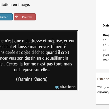
itation en image:
tumblr
Pinterest
Nai
Bio
de l
né l
de 
pse
son 
Citatio
“
Si un a
regarde 