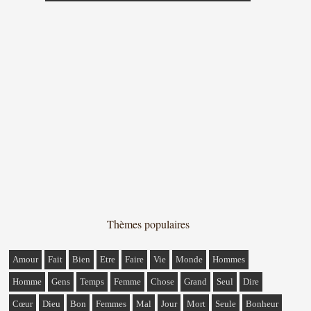
Thèmes populaires
Amour
Fait
Bien
Etre
Faire
Vie
Monde
Hommes
Homme
Gens
Temps
Femme
Chose
Grand
Seul
Dire
Cœur
Dieu
Bon
Femmes
Mal
Jour
Mort
Seule
Bonheur