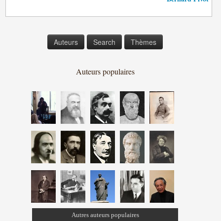
Auteurs
Search
Thèmes
Auteurs populaires
Autres auteurs populaires