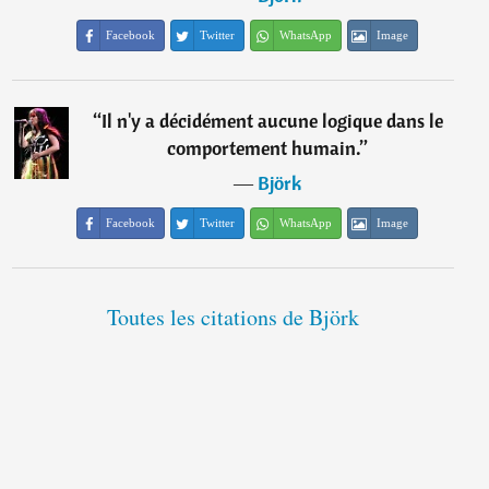
Facebook
Twitter
WhatsApp
Image
“
Il n'y a décidément aucune logique dans le
comportement humain.
”
―
Björk
Facebook
Twitter
WhatsApp
Image
Toutes les citations de Björk