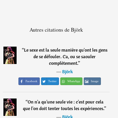
Autres citations de Björk
“
Le sexe est la seule manière qu'ont les gens
de se défouler. Ca, ou se saouler
complètement.
”
―
Björk
Facebook
Twitter
WhatsApp
Image
“
On n'a qu'une seule vie : c'est pour cela
que l'on doit tenter toutes les expériences.
”
―
Björk