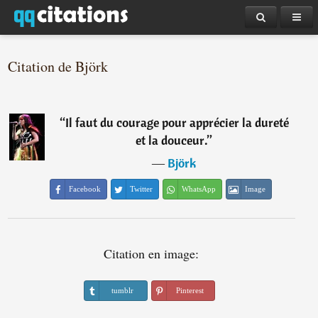
Citation de Björk
“
Il faut du courage pour apprécier la dureté
et la douceur.
”
―
Björk
Facebook
Twitter
WhatsApp
Image
Citation en image:
tumblr
Pinterest