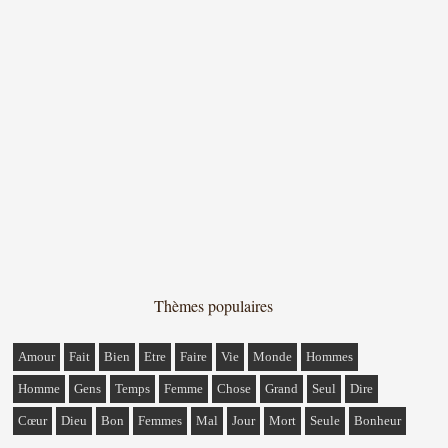
Thèmes populaires
Amour
Fait
Bien
Etre
Faire
Vie
Monde
Hommes
Homme
Gens
Temps
Femme
Chose
Grand
Seul
Dire
Cœur
Dieu
Bon
Femmes
Mal
Jour
Mort
Seule
Bonheur