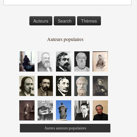
Auteurs
Search
Thèmes
Auteurs populaires
Autres auteurs populaires