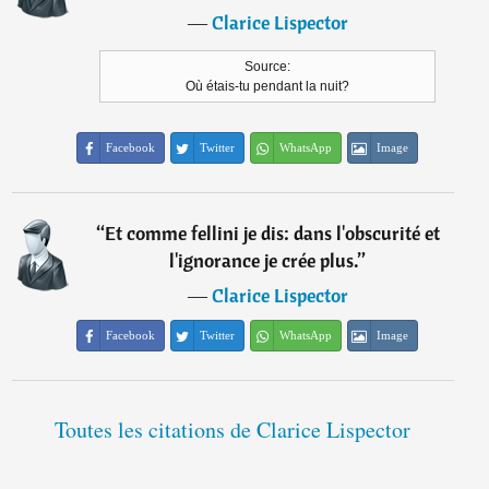
―
Clarice Lispector
Source:
Où étais-tu pendant la nuit?
Facebook
Twitter
WhatsApp
Image
“
Et comme fellini je dis: dans l'obscurité et
l'ignorance je crée plus.
”
―
Clarice Lispector
Facebook
Twitter
WhatsApp
Image
Toutes les citations de Clarice Lispector