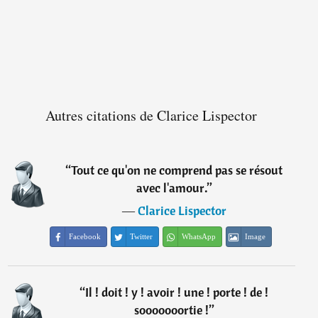
Autres citations de Clarice Lispector
“
Tout ce qu'on ne comprend pas se résout
avec l'amour.
”
―
Clarice Lispector
Facebook
Twitter
WhatsApp
Image
“
Il ! doit ! y ! avoir ! une ! porte ! de !
sooooooortie !
”