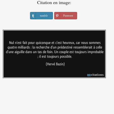
Citation en image:
tumblr
Pinterest