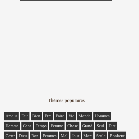
Thèmes populaires
Amour
Fait
Bien
Etre
Faire
Vie
Monde
Hommes
Homme
Gens
Temps
Femme
Chose
Grand
Seul
Dire
Cœur
Dieu
Bon
Femmes
Mal
Jour
Mort
Seule
Bonheur