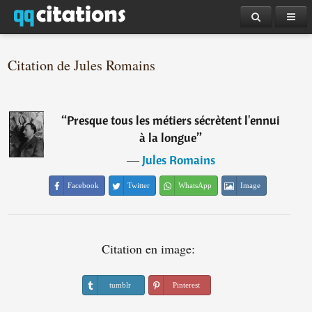
Citation de Jules Romains
“
Presque tous les métiers sécrètent l'ennui
à la longue
”
―
Jules Romains
Facebook
Twitter
WhatsApp
Image
Citation en image:
tumblr
Pinterest