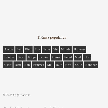
Thèmes populaires
Amour
Fait
Bien
Etre
Faire
Vie
Monde
Hommes
Homme
Gens
Temps
Femme
Chose
Grand
Seul
Dire
Cœur
Dieu
Bon
Femmes
Mal
Jour
Mort
Seule
Bonheur
© 2026 QQ Citations