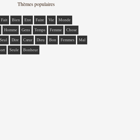
Thèmes populaires
Fait
Bien
Etre
Faire
Vie
Monde
Homme
Gens
Temps
Femme
Chose
Seul
Dire
Cœur
Dieu
Bon
Femmes
Mal
ort
Seule
Bonheur