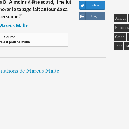
B. A moins d'être sourd, il ne lui
Twitter
gnorer le tapage fait autour de sa
personne.
”
Image
Amour
Marcus Malte
Hommes
Grand
Source:
e est parti ce matin...
Jour
M
citations de Marcus Malte