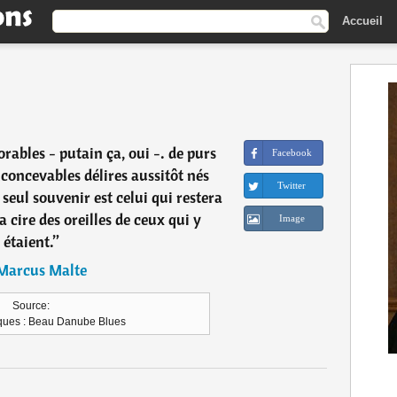
Accueil
rables - putain ça, oui -. de purs
Facebook
nconcevables délires aussitôt nés
Twitter
 seul souvenir est celui qui restera
 cire des oreilles de ceux qui y
Image
étaient.
”
Marcus Malte
Source:
ques : Beau Danube Blues