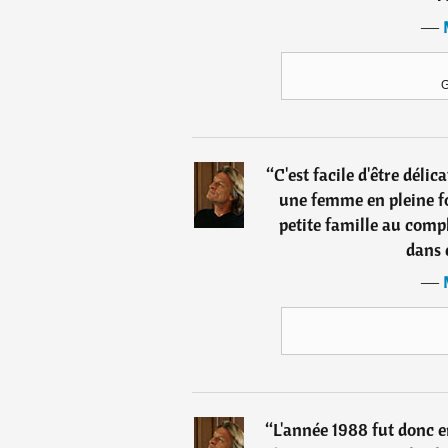
―
G
“
C'est facile d'être déli
une femme en pleine f
petite famille au compl
dans 
―
“
L'année 1988 fut donc en