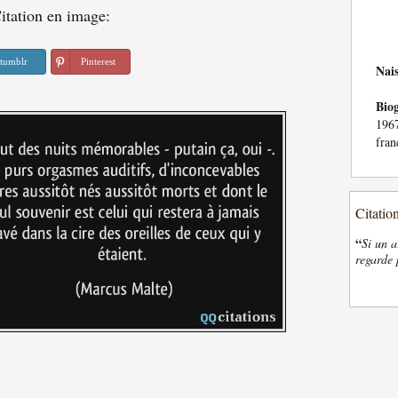
itation en image:
tumblr
Pinterest
Nai
Bio
196
fran
Citatio
“
Si un a
regarde 