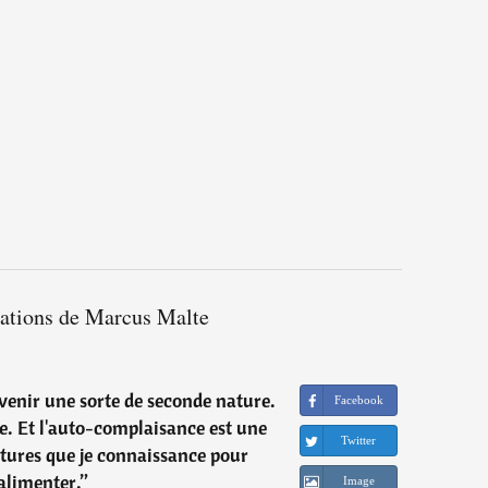
tations de Marcus Malte
evenir une sorte de seconde nature.
Facebook
re. Et l'auto-complaisance est une
Twitter
itures que je connaissance pour
'alimenter.
”
Image