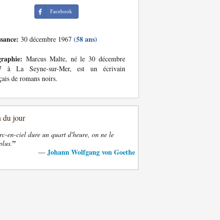
Facebook
ssance:
(58 ans)
30 décembre 1967
graphie:
Marcus Malte, né le 30 décembre
7 à La Seyne-sur-Mer, est un écrivain
çais de romans noirs.
n du jour
rc-en-ciel dure un quart d'heure, on ne le
”
plus.
Johann Wolfgang von Goethe
—