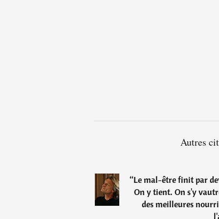
Autres ci
“
Le mal-être finit par d
On y tient. On s'y vaut
des meilleures nourr
l