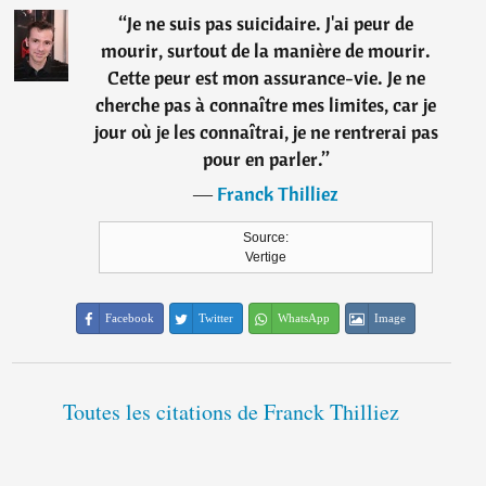
“
Je ne suis pas suicidaire. J'ai peur de
mourir, surtout de la manière de mourir.
Cette peur est mon assurance-vie. Je ne
cherche pas à connaître mes limites, car je
jour où je les connaîtrai, je ne rentrerai pas
pour en parler.
”
―
Franck Thilliez
Source:
Vertige
Facebook
Twitter
WhatsApp
Image
Toutes les citations de Franck Thilliez