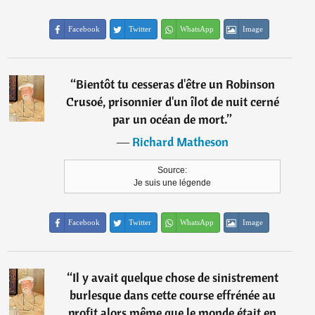
Facebook
Twitter
WhatsApp
Image
“
Bientôt tu cesseras d'être un Robinson
Crusoé, prisonnier d'un îlot de nuit cerné
par un océan de mort.
”
―
Richard Matheson
Source:
Je suis une légende
Facebook
Twitter
WhatsApp
Image
“
Il y avait quelque chose de sinistrement
burlesque dans cette course effrénée au
profit alors même que le monde était en