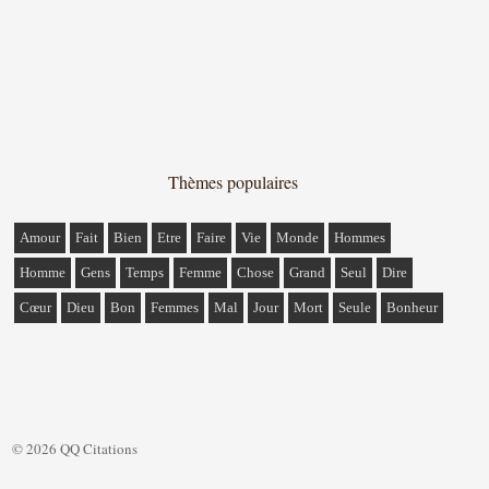
Thèmes populaires
Amour
Fait
Bien
Etre
Faire
Vie
Monde
Hommes
Homme
Gens
Temps
Femme
Chose
Grand
Seul
Dire
Cœur
Dieu
Bon
Femmes
Mal
Jour
Mort
Seule
Bonheur
© 2026 QQ Citations