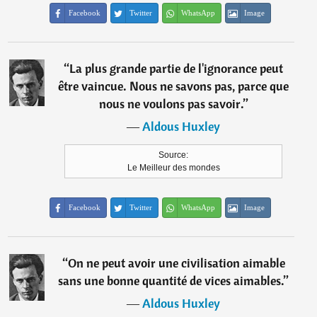
Facebook
Twitter
WhatsApp
Image
“
La plus grande partie de l'ignorance peut
être vaincue. Nous ne savons pas, parce que
nous ne voulons pas savoir.
”
―
Aldous Huxley
Source:
Le Meilleur des mondes
Facebook
Twitter
WhatsApp
Image
“
On ne peut avoir une civilisation aimable
sans une bonne quantité de vices aimables.
”
―
Aldous Huxley