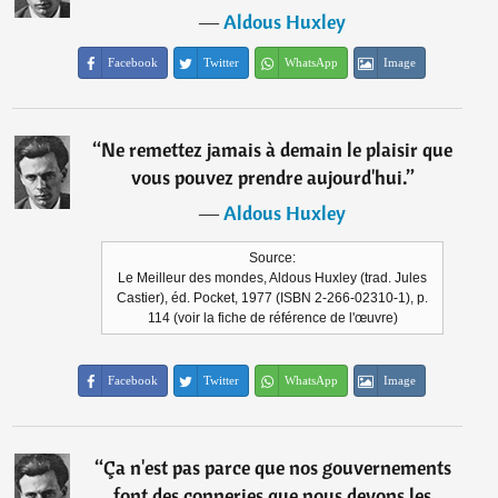
―
Aldous Huxley
Facebook
Twitter
WhatsApp
Image
“
Ne remettez jamais à demain le plaisir que
vous pouvez prendre aujourd'hui.
”
―
Aldous Huxley
Source:
Le Meilleur des mondes, Aldous Huxley (trad. Jules
Castier), éd. Pocket, 1977 (ISBN 2-266-02310-1), p.
114 (voir la fiche de référence de l'œuvre)
Facebook
Twitter
WhatsApp
Image
“
Ça n'est pas parce que nos gouvernements
font des conneries que nous devons les