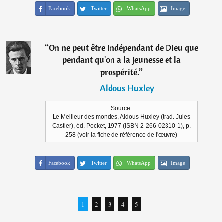
Facebook
Twitter
WhatsApp
Image
“
On ne peut être indépendant de Dieu que
pendant qu'on a la jeunesse et la
prospérité.
”
―
Aldous Huxley
Source:
Le Meilleur des mondes, Aldous Huxley (trad. Jules
Castier), éd. Pocket, 1977 (ISBN 2-266-02310-1), p.
258 (voir la fiche de référence de l'œuvre)
Facebook
Twitter
WhatsApp
Image
1
2
3
4
5