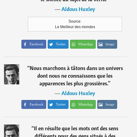
―
Aldous Huxley
Source:
Le Meilleur des mondes
Facebook
Twitter
WhatsApp
Image
“
Nous marchons à tâtons dans un univers
dont nous ne connaissons que les
apparences les plus grossières.
”
―
Aldous Huxley
Facebook
Twitter
WhatsApp
Image
“
Il en résulte que les mots ont des sens
différents pour des gens situés à des