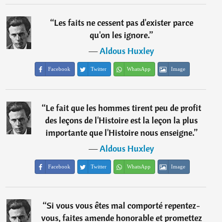
“
Les faits ne cessent pas d'exister parce
qu'on les ignore.
”
―
Aldous Huxley
Facebook
Twitter
WhatsApp
Image
“
Le fait que les hommes tirent peu de profit
des leçons de l'Histoire est la leçon la plus
importante que l'Histoire nous enseigne.
”
―
Aldous Huxley
Facebook
Twitter
WhatsApp
Image
“
Si vous vous êtes mal comporté repentez-
vous, faites amende honorable et promettez