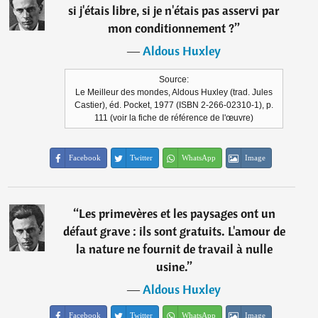
si j'étais libre, si je n'étais pas asservi par
mon conditionnement ?
”
―
Aldous Huxley
Source:
Le Meilleur des mondes, Aldous Huxley (trad. Jules
Castier), éd. Pocket, 1977 (ISBN 2-266-02310-1), p.
111 (voir la fiche de référence de l'œuvre)
Facebook
Twitter
WhatsApp
Image
“
Les primevères et les paysages ont un
défaut grave : ils sont gratuits. L'amour de
la nature ne fournit de travail à nulle
usine.
”
―
Aldous Huxley
Facebook
Twitter
WhatsApp
Image