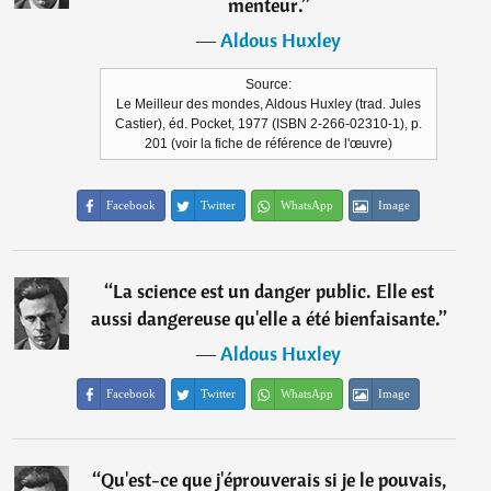
menteur.
”
―
Aldous Huxley
Source:
Le Meilleur des mondes, Aldous Huxley (trad. Jules
Castier), éd. Pocket, 1977 (ISBN 2-266-02310-1), p.
201 (voir la fiche de référence de l'œuvre)
Facebook
Twitter
WhatsApp
Image
“
La science est un danger public. Elle est
aussi dangereuse qu'elle a été bienfaisante.
”
―
Aldous Huxley
Facebook
Twitter
WhatsApp
Image
“
Qu'est-ce que j'éprouverais si je le pouvais,