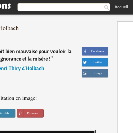
Accueil
'Holbach
oit bien mauvaise pour vouloir la
Facebook
ignorance et la misère !
”
Twitter
nri Thiry d'Holbach
Image
itation en image:
tumblr
Pinterest