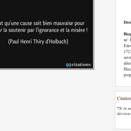
Déc
Bio
né 
Ede
1723
sav
alle
Hee
prop
Citatio
“
Si tu n
décision