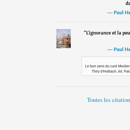
d
―
Paul He
“
L'ignorance et la peu
―
Paul He
Le bon sens du curé Meslier 
Thiry d'Holbach, éd. Pal
Toutes les citatio