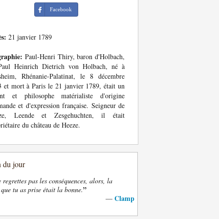
Facebook
ès:
21 janvier 1789
graphie:
Paul-Henri Thiry, baron d'Holbach,
Paul Heinrich Dietrich von Holbach, né à
sheim, Rhénanie-Palatinat, le 8 décembre
 et mort à Paris le 21 janvier 1789, était un
ant et philosophe matérialiste d'origine
mande et d'expression française. Seigneur de
ze, Leende et Zesgehuchten, il était
riétaire du château de Heeze.
n du jour
e regrettes pas les conséquences, alors, la
”
 que tu as prise était la bonne.
Clamp
—