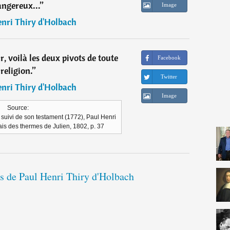
angereux...
”
Image
nri Thiry d'Holbach
r, voilà les deux pivots de toute
Facebook
religion.
”
Twitter
nri Thiry d'Holbach
Image
Source:
suivi de son testament (1772), Paul Henri
ais des thermes de Julien, 1802, p. 37
ns de Paul Henri Thiry d'Holbach