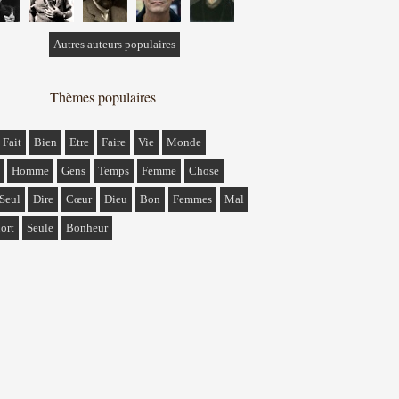
Autres auteurs populaires
Thèmes populaires
Fait
Bien
Etre
Faire
Vie
Monde
Homme
Gens
Temps
Femme
Chose
Seul
Dire
Cœur
Dieu
Bon
Femmes
Mal
ort
Seule
Bonheur