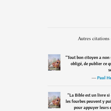
Autres citations
“
Tout bon citoyen a non 
obligé, de publier ce q
s
―
Paul He
“
La Bible est un livre si
les fourbes peuvent y pu
pour appuyer leurs 