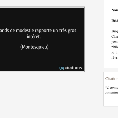
Nai
Déc
Bio
Char
pens
phil
le 
févr
Citatio
“
L'amour
soudaine