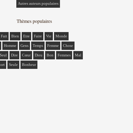
Autres auteurs populaires
Thèmes populaires
Fait
Bien
Etre
Faire
Vie
Monde
Homme
Gens
Temps
Femme
Chose
Seul
Dire
Cœur
Dieu
Bon
Femmes
Mal
ort
Seule
Bonheur