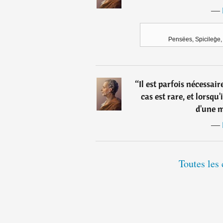
―
Pensëes, Spicileg̀e
“
Il est parfois nécessai
cas est rare, et lorsqu'
d'une m
―
Toutes les