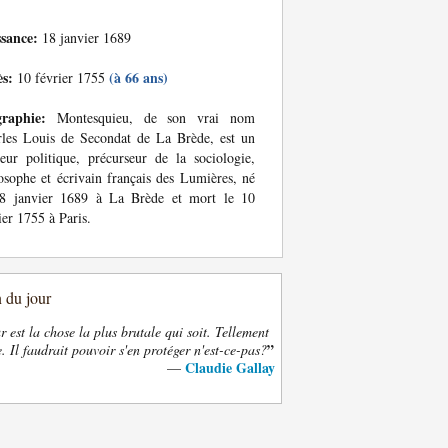
ssance:
18 janvier 1689
ès:
(à 66 ans)
10 février 1755
graphie:
Montesquieu, de son vrai nom
les Louis de Secondat de La Brède, est un
eur politique, précurseur de la sociologie,
osophe et écrivain français des Lumières, né
18 janvier 1689 à La Brède et mort le 10
ier 1755 à Paris.
n du jour
 est la chose la plus brutale qui soit. Tellement
”
. Il faudrait pouvoir s'en protéger n'est-ce-pas?
Claudie Gallay
—