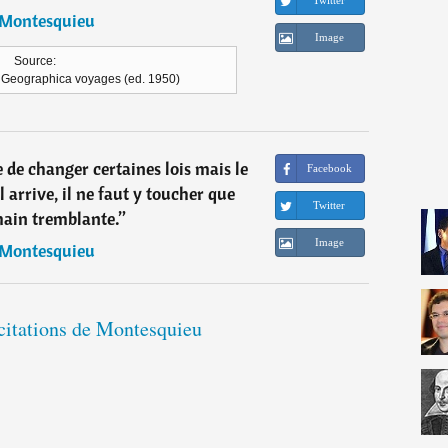
Twitter
Montesquieu
Image
Source:
, Geographica voyages (ed. 1950)
re de changer certaines lois mais le
Facebook
il arrive, il ne faut y toucher que
Twitter
ain tremblante.
”
Image
Montesquieu
 citations de Montesquieu