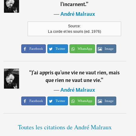
l'incarnent.
”
―
André Malraux
Source:
La corde et les souris (ed. 1976)
Facebook
Twitter
WhatsApp
Image
“
J'ai appris qu'une vie ne vaut rien, mais
que rien ne vaut une vie.
”
―
André Malraux
Facebook
Twitter
WhatsApp
Image
Toutes les citations de André Malraux