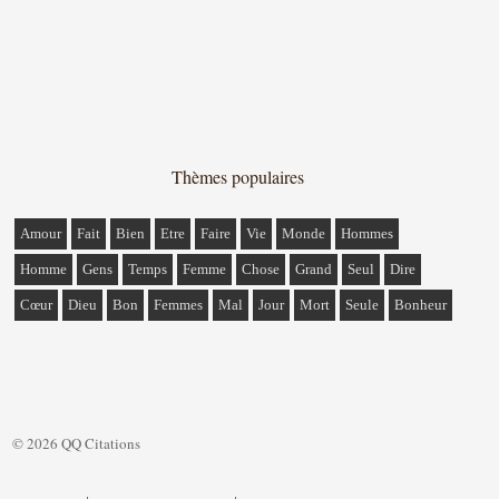
Thèmes populaires
Amour
Fait
Bien
Etre
Faire
Vie
Monde
Hommes
Homme
Gens
Temps
Femme
Chose
Grand
Seul
Dire
Cœur
Dieu
Bon
Femmes
Mal
Jour
Mort
Seule
Bonheur
© 2026 QQ Citations