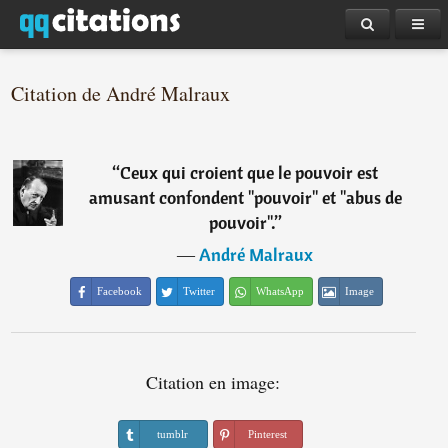
Citation de André Malraux
“
Ceux qui croient que le pouvoir est
amusant confondent "pouvoir" et "abus de
pouvoir".
”
―
André Malraux
Facebook
Twitter
WhatsApp
Image
Citation en image:
tumblr
Pinterest