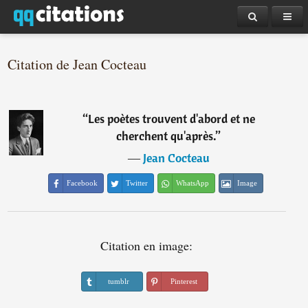
Citation de Jean Cocteau
“
Les poètes trouvent d'abord et ne
cherchent qu'après.
”
―
Jean Cocteau
Facebook
Twitter
WhatsApp
Image
Citation en image:
tumblr
Pinterest