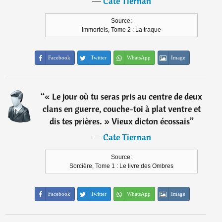
―
Cate Tiernan
Source:
Immortels, Tome 2 : La traque
Facebook
Twitter
WhatsApp
Image
“
« Le jour où tu seras pris au centre de deux
clans en guerre, couche-toi à plat ventre et
dis tes prières. » Vieux dicton écossais
”
―
Cate Tiernan
Source:
Sorcière, Tome 1 : Le livre des Ombres
Facebook
Twitter
WhatsApp
Image