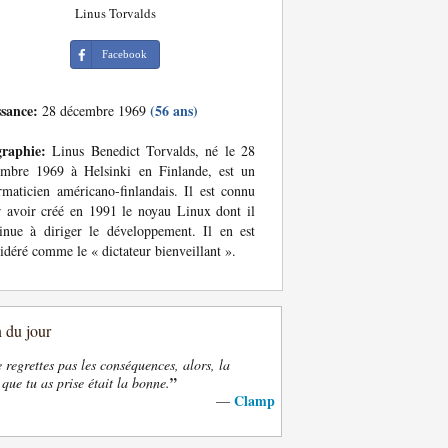
Linus Torvalds
Facebook
ssance:
(56 ans)
28 décembre 1969
graphie:
Linus Benedict Torvalds, né le 28
embre 1969 à Helsinki en Finlande, est un
rmaticien américano-finlandais. Il est connu
 avoir créé en 1991 le noyau Linux dont il
inue à diriger le développement. Il en est
idéré comme le « dictateur bienveillant ».
n du jour
e regrettes pas les conséquences, alors, la
”
 que tu as prise était la bonne.
Clamp
—