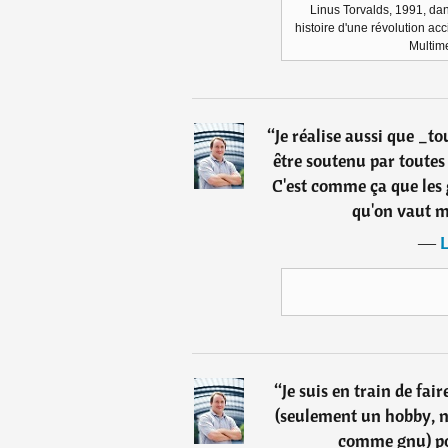
Linus Torvalds, 1991, dans 
histoire d'une révolution ac
Multime
“
Je réalise aussi que _t
être soutenu par toutes
C'est comme ça que les
qu'on vaut m
―
L
“
Je suis en train de fai
(seulement un hobby, n
comme gnu) po