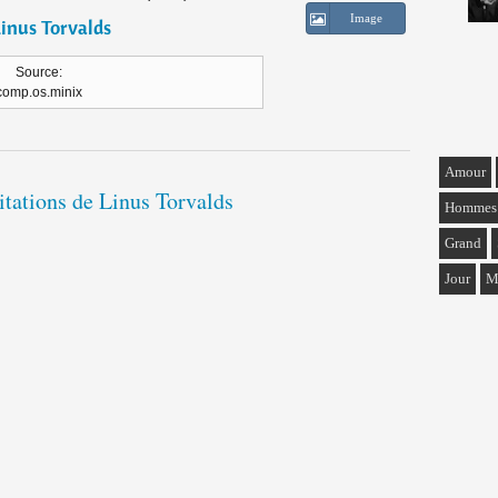
Image
inus Torvalds
Source:
comp.os.minix
Amour
citations de Linus Torvalds
Hommes
Grand
Jour
M