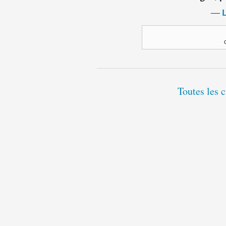
―
L
Toutes les 