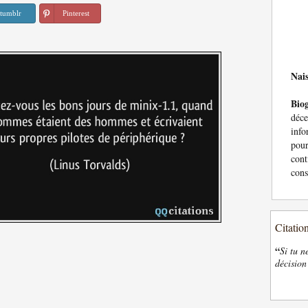
tumblr
Pinterest
Nai
Bio
déc
info
pour
cont
cons
Citatio
“
Si tu n
décision