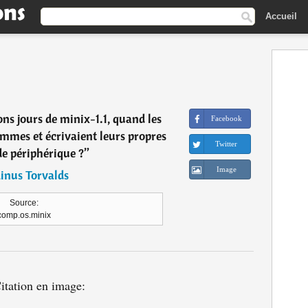
Accueil
ns jours de minix-1.1, quand les
Facebook
mes et écrivaient leurs propres
Twitter
de périphérique ?
”
Image
inus Torvalds
Source:
comp.os.minix
itation en image: