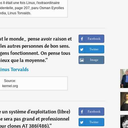
Il était une fois Linux, l'extraordinaire
cidentelle, page 207, paru Osman Eyrolles
dia, Linus Torvalds.
out le monde_ pense avoir raison et
Facebook
 les autres personnes de bon sens.
Twitter
 gens fonctionnent. On pense tous
ieux que la moyenne.
”
Image
inus Torvalds
Source:
kernel.org
re un système d'exploitation (libre)
Facebook
e sera pas grand et professionnel
Twitter
ur clones AT 386(486).
”