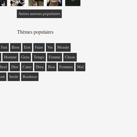
Autres auteurs populaires
Thèmes populaires
Fait
Bien
Etre
Faire
Vie
Monde
Homme
Gens
Temps
Femme
Chose
Seul
Dire
Cœur
Dieu
Bon
Femmes
Mal
ort
Seule
Bonheur