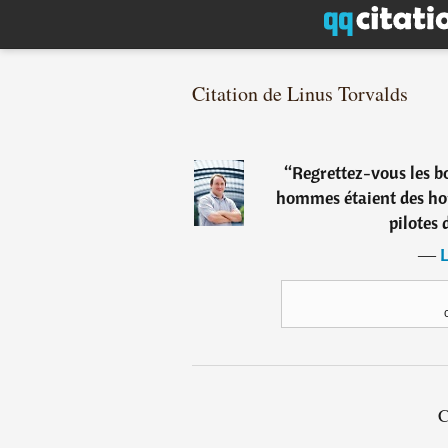
Citation de Linus Torvalds
“
Regrettez-vous les bo
hommes étaient des hom
pilotes 
―
L
C