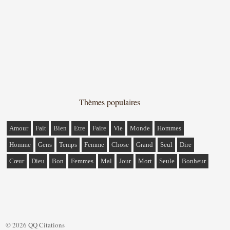
Thèmes populaires
Amour
Fait
Bien
Etre
Faire
Vie
Monde
Hommes
Homme
Gens
Temps
Femme
Chose
Grand
Seul
Dire
Cœur
Dieu
Bon
Femmes
Mal
Jour
Mort
Seule
Bonheur
© 2026 QQ Citations