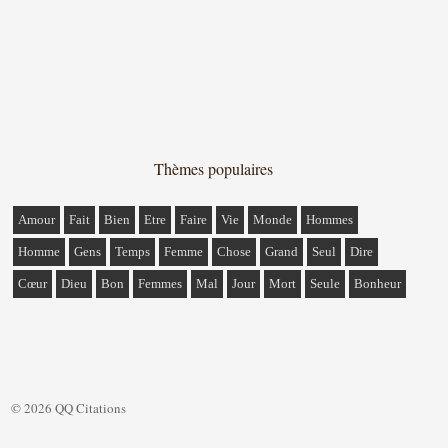
Thèmes populaires
Amour
Fait
Bien
Etre
Faire
Vie
Monde
Hommes
Homme
Gens
Temps
Femme
Chose
Grand
Seul
Dire
Cœur
Dieu
Bon
Femmes
Mal
Jour
Mort
Seule
Bonheur
© 2026 QQ Citations