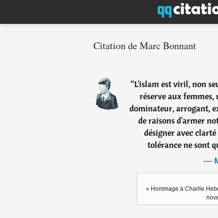
Citation de Marc Bonnant
“
L'islam est viril, non s
réserve aux femmes, m
dominateur, arrogant, e
de raisons d'armer not
désigner avec clarté
tolérance ne sont qu
―
« Hommage à Charlie Hebdo
nove