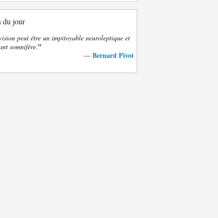
n du jour
vision peut être un impitoyable neuroleptique et
”
ant somnifère.
Bernard Pivot
—