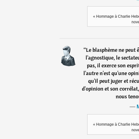
« Hommage à Charlie Hebdo
nove
“
Le blasphème ne peut êt
l'agnostique, le sectat
pas, il exerce son espri
l'autre n'est qu'une op
qu'il peut juger et réc
d'opinion et son corrélat,
nous teno
―
« Hommage à Charlie Hebdo
nove