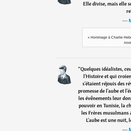
Elle divise, mais elle 
re
―
« Hommage à Charlie Hebdo
nove
“
Quelques idéalistes, ceu
l'Histoire et qui croie
s'étaient réjouis des r
promesse de l'aube et l
les évênements leur donne
pouvoir en Tunisie, la ch
les Frères musulmans 
L'aube est une nuit, 
―