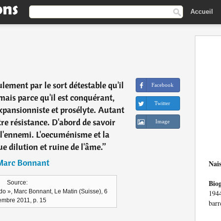
Accueil
eulement par le sort détestable qu'il
Facebook
ais parce qu'il est conquérant,
Twitter
xpansionniste et prosélyte. Autant
re résistance. D'abord de savoir
Image
 l'ennemi. L'oecuménisme et la
e dilution et ruine de l'âme.
”
Marc Bonnant
Nai
Bio
Source:
 », Marc Bonnant, Le Matin (Suisse), 6
194
mbre 2011, p. 15
barr