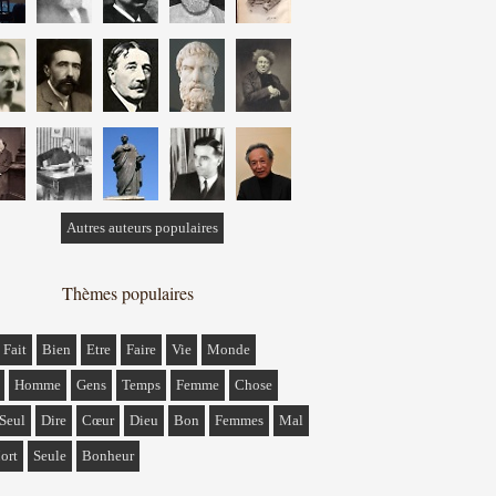
Autres auteurs populaires
Thèmes populaires
Fait
Bien
Etre
Faire
Vie
Monde
Homme
Gens
Temps
Femme
Chose
Seul
Dire
Cœur
Dieu
Bon
Femmes
Mal
ort
Seule
Bonheur