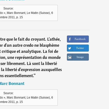
Source:
 », Marc Bonnant, Le Matin (Suisse), 6
mbre 2011, p. 15
re que le fait du croyant. L'athée,
Facebook
eur d'un autre credo ne blasphème
Twitter
t critique et analytique. La foi de
inion, une représentation du monde
Image
user librement. Là sont la liberté
 la liberté d'expression auxquellles
ns essentiellement.
”
Marc Bonnant
Source:
 », Marc Bonnant, Le Matin (Suisse), 6
mbre 2011, p. 15