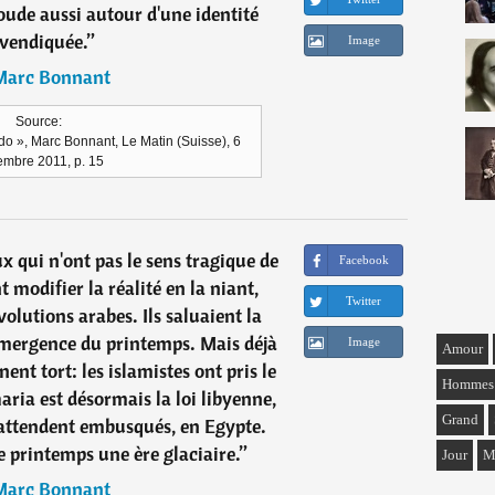
soude aussi autour d'une identité
vendiquée.
”
Image
Marc Bonnant
Source:
 », Marc Bonnant, Le Matin (Suisse), 6
mbre 2011, p. 15
x qui n'ont pas le sens tragique de
Facebook
nt modifier la réalité en la niant,
Twitter
évolutions arabes. Ils saluaient la
'émergence du printemps. Mais déjà
Image
Amour
nt tort: les islamistes ont pris le
Hommes
aria est désormais la loi libyenne,
Grand
attendent embusqués, en Egypte.
le printemps une ère glaciaire.
”
Jour
M
Marc Bonnant