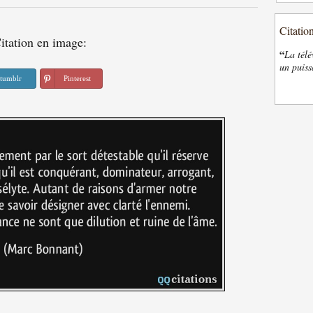
Citatio
itation en image:
“
La télé
un puiss
tumblr
Pinterest