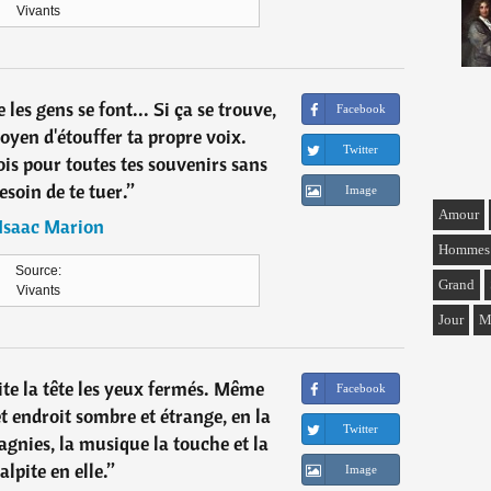
Vivants
 les gens se font... Si ça se trouve,
Facebook
oyen d'étouffer ta propre voix.
Twitter
is pour toutes tes souvenirs sans
esoin de te tuer.
”
Image
Amour
Isaac Marion
Hommes
Source:
Grand
Vivants
Jour
M
gite la tête les yeux fermés. Même
Facebook
t endroit sombre et étrange, en la
Twitter
gnies, la musique la touche et la
alpite en elle.
”
Image