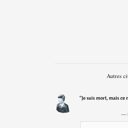
Autres ci
“
Je suis mort, mais ce n
―