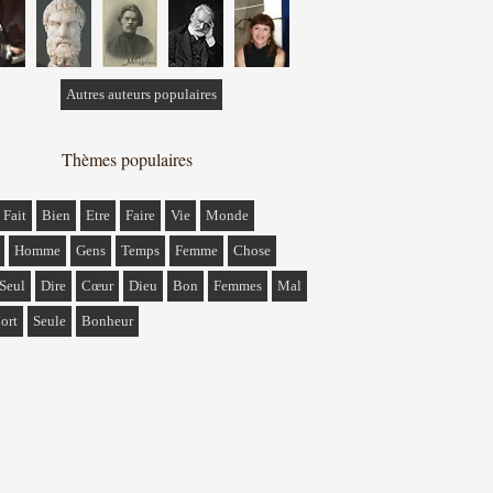
Autres auteurs populaires
Thèmes populaires
Fait
Bien
Etre
Faire
Vie
Monde
Homme
Gens
Temps
Femme
Chose
Seul
Dire
Cœur
Dieu
Bon
Femmes
Mal
ort
Seule
Bonheur