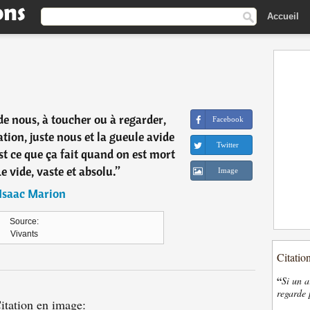
Accueil
de nous, à toucher ou à regarder,
Facebook
ion, juste nous et la gueule avide
Twitter
est ce que ça fait quand on est mort
e vide, vaste et absolu.
”
Image
Isaac Marion
Source:
Vivants
Citatio
“
Si un a
regarde 
itation en image: