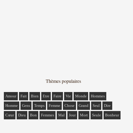
Thèmes populaires
Amour
Fait
Bien
Etre
Faire
Vie
Monde
Hommes
Homme
Gens
Temps
Femme
Chose
Grand
Seul
Dire
Cœur
Dieu
Bon
Femmes
Mal
Jour
Mort
Seule
Bonheur