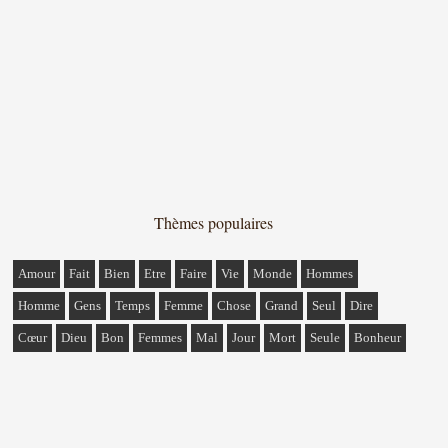
Thèmes populaires
Amour
Fait
Bien
Etre
Faire
Vie
Monde
Hommes
Homme
Gens
Temps
Femme
Chose
Grand
Seul
Dire
Cœur
Dieu
Bon
Femmes
Mal
Jour
Mort
Seule
Bonheur