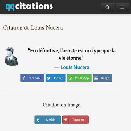
Citation de Louis Nucera
“
En définitive, l'artiste est un type que la
vie étonne.
”
―
Louis Nucera
Facebook
Twitter
WhatsApp
Image
Citation en image:
tumblr
Pinterest