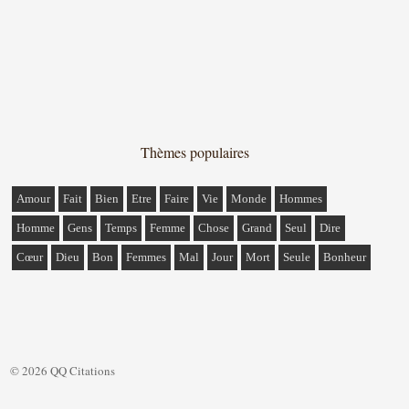
Thèmes populaires
Amour
Fait
Bien
Etre
Faire
Vie
Monde
Hommes
Homme
Gens
Temps
Femme
Chose
Grand
Seul
Dire
Cœur
Dieu
Bon
Femmes
Mal
Jour
Mort
Seule
Bonheur
© 2026 QQ Citations