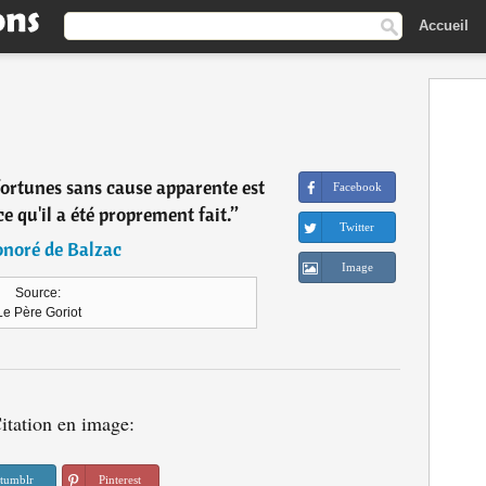
Accueil
fortunes sans cause apparente est
Facebook
e qu'il a été proprement fait.
”
Twitter
noré de Balzac
Image
Source:
Le Père Goriot
itation en image:
tumblr
Pinterest