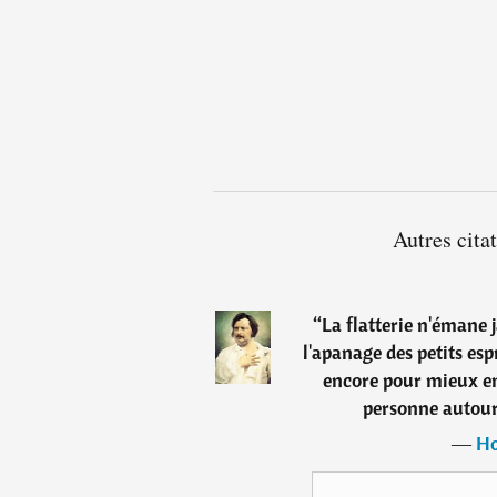
Autres cita
“
La flatterie n'émane 
l'apanage des petits espr
encore pour mieux ent
personne autour 
―
Ho