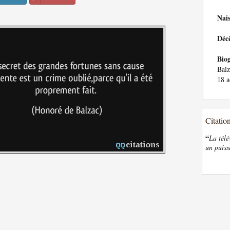
Nai
Déc
Bio
Balz
18 a
Citatio
“
La télé
un puiss