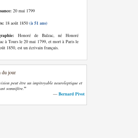
ssance:
20 mai 1799
ès:
(à 51 ans)
18 août 1850
graphie:
Honoré de Balzac, né Honoré
ac à Tours le 20 mai 1799, et mort à Paris le
oût 1850, est un écrivain français.
n du jour
vision peut être un impitoyable neuroleptique et
”
ant somnifère.
Bernard Pivot
—