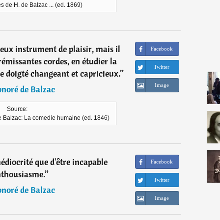
 de H. de Balzac ... (ed. 1869)
eux instrument de plaisir, mais il
Facebook
rémissantes cordes, en étudier la
Twitter
 le doigté changeant et capricieux.
”
Image
noré de Balzac
Source:
 Balzac: La comedie humaine (ed. 1846)
édiocrité que d'être incapable
Facebook
nthousiasme.
”
Twitter
noré de Balzac
Image