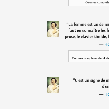
Oeuvres complètes
“
La femme est un délici
faut en connaître les f
prose, le clavier timide,
―
Ho
Oeuvres completes de M. de
“
C'est un signe de m
d'e
―
Ho