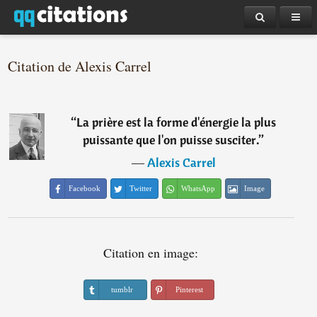
Citation de Alexis Carrel
“
La prière est la forme d'énergie la plus
puissante que l'on puisse susciter.
”
―
Alexis Carrel
Facebook
Twitter
WhatsApp
Image
Citation en image:
tumblr
Pinterest