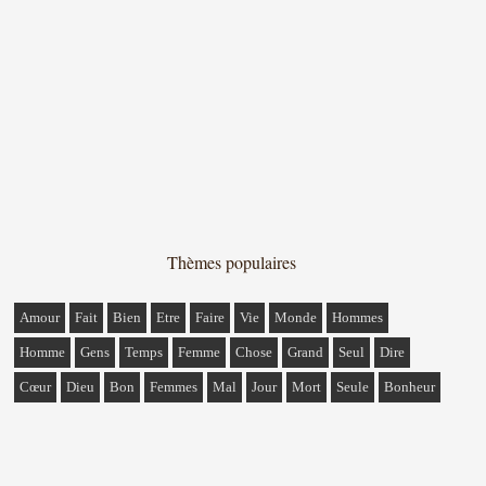
Thèmes populaires
Amour
Fait
Bien
Etre
Faire
Vie
Monde
Hommes
Homme
Gens
Temps
Femme
Chose
Grand
Seul
Dire
Cœur
Dieu
Bon
Femmes
Mal
Jour
Mort
Seule
Bonheur