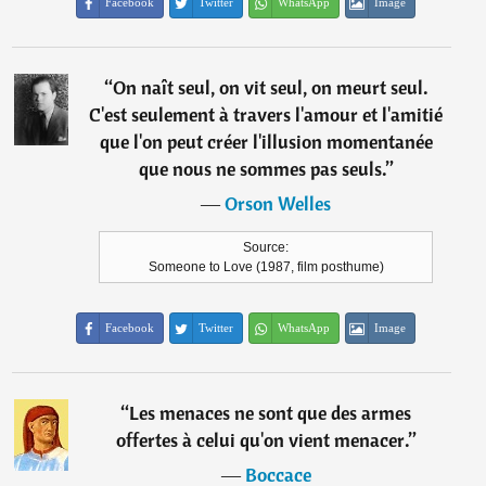
Facebook
Twitter
WhatsApp
Image
“
On naît seul, on vit seul, on meurt seul.
C'est seulement à travers l'amour et l'amitié
que l'on peut créer l'illusion momentanée
que nous ne sommes pas seuls.
”
―
Orson Welles
Source:
Someone to Love (1987, film posthume)
Facebook
Twitter
WhatsApp
Image
“
Les menaces ne sont que des armes
offertes à celui qu'on vient menacer.
”
―
Boccace