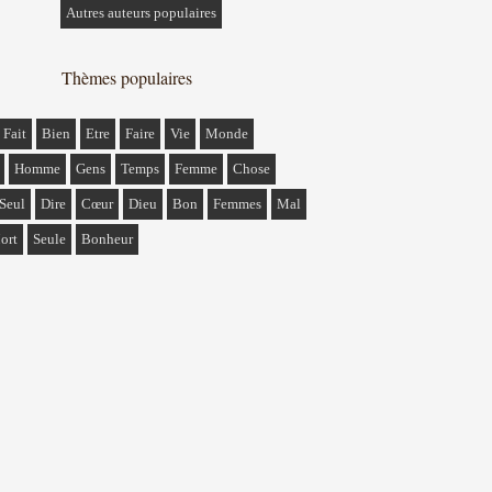
Autres auteurs populaires
Thèmes populaires
Fait
Bien
Etre
Faire
Vie
Monde
Homme
Gens
Temps
Femme
Chose
Seul
Dire
Cœur
Dieu
Bon
Femmes
Mal
ort
Seule
Bonheur