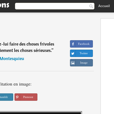
Accueil
z-lui faire des choses frivoles
Facebook
iement les choses sérieuses.
”
Twitter
Montesquieu
Image
itation en image:
tumblr
Pinterest