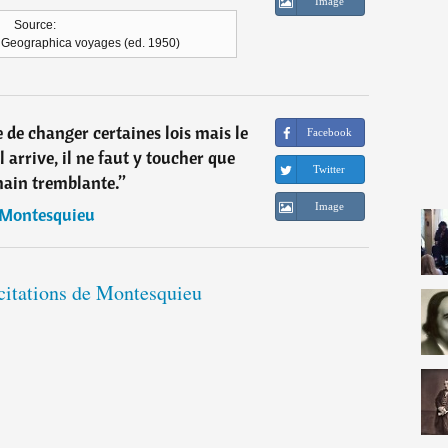
Image
Source:
, Geographica voyages (ed. 1950)
re de changer certaines lois mais le
Facebook
il arrive, il ne faut y toucher que
Twitter
ain tremblante.
”
Image
Montesquieu
 citations de Montesquieu