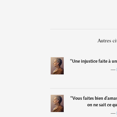
Autres c
“
Une injustice faite à un
―
“
Vous faites bien d'amas
on ne sait ce qu
―