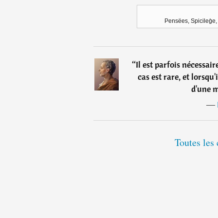
Pensëes, Spicileg̀e
“
Il est parfois nécessai
cas est rare, et lorsqu'
d'une m
―
Toutes les