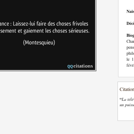
Nai
Déc
Bio
Char
pens
phil
le 
févr
Citatio
“
La télé
un puiss