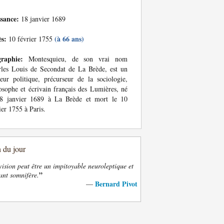
ssance:
18 janvier 1689
ès:
(à 66 ans)
10 février 1755
graphie:
Montesquieu, de son vrai nom
les Louis de Secondat de La Brède, est un
eur politique, précurseur de la sociologie,
osophe et écrivain français des Lumières, né
18 janvier 1689 à La Brède et mort le 10
ier 1755 à Paris.
n du jour
vision peut être un impitoyable neuroleptique et
”
ant somnifère.
Bernard Pivot
—