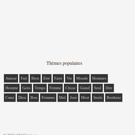
Thèmes populaires
Amour
Fait
Bien
Etre
Faire
Vie
Monde
Hommes
Homme
Gens
Temps
Femme
Chose
Grand
Seul
Dire
Cœur
Dieu
Bon
Femmes
Mal
Jour
Mort
Seule
Bonheur