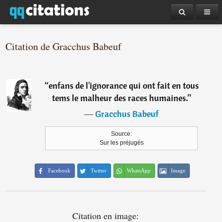
Citation de Gracchus Babeuf
“
enfans de l'ignorance qui ont fait en tous
tems le malheur des races humaines.
”
―
Gracchus Babeuf
Source:
Sur les préjugés
Facebook
Twitter
WhatsApp
Image
Citation en image: