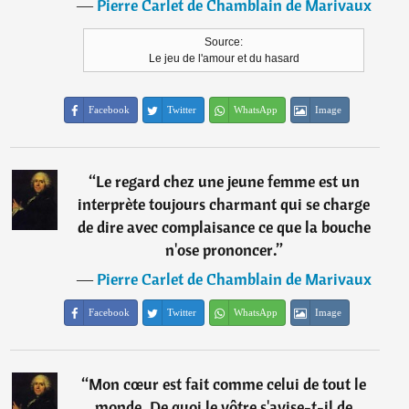
―
Pierre Carlet de Chamblain de Marivaux
Source:
Le jeu de l'amour et du hasard
Facebook
Twitter
WhatsApp
Image
“
Le regard chez une jeune femme est un
interprète toujours charmant qui se charge
de dire avec complaisance ce que la bouche
n'ose prononcer.
”
―
Pierre Carlet de Chamblain de Marivaux
Facebook
Twitter
WhatsApp
Image
“
Mon cœur est fait comme celui de tout le
monde. De quoi le vôtre s'avise-t-il de