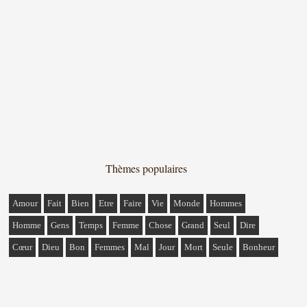
Thèmes populaires
Amour
Fait
Bien
Etre
Faire
Vie
Monde
Hommes
Homme
Gens
Temps
Femme
Chose
Grand
Seul
Dire
Cœur
Dieu
Bon
Femmes
Mal
Jour
Mort
Seule
Bonheur