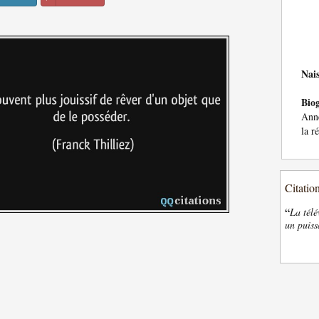
Nai
Bio
Anne
la r
Citatio
“
La télé
un puiss