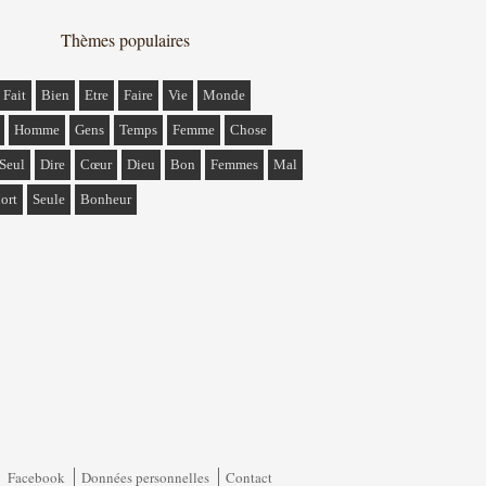
Thèmes populaires
Fait
Bien
Etre
Faire
Vie
Monde
Homme
Gens
Temps
Femme
Chose
Seul
Dire
Cœur
Dieu
Bon
Femmes
Mal
ort
Seule
Bonheur
Facebook
Données personnelles
Contact