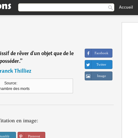
Accueil
issif de rêver d'un objet que de le
Facebook
posséder.
”
Twitter
ranck Thilliez
Image
Source:
hambre des morts
itation en image:
tumblr
Pinterest