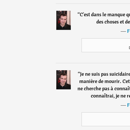
“
C'est dans le manque qu
des choses et de
―
F
“
Je ne suis pas suicidair
manière de mourir. Cet
ne cherche pas à connaîtr
connaîtrai, je ne r
―
F