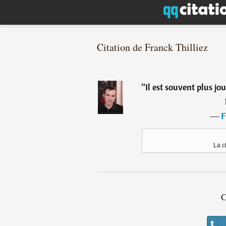
Citation de Franck Thilliez
“
Il est souvent plus jou
―
F
La c
C