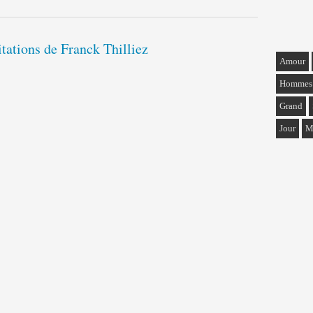
itations de Franck Thilliez
Amour
Hommes
Grand
Jour
M