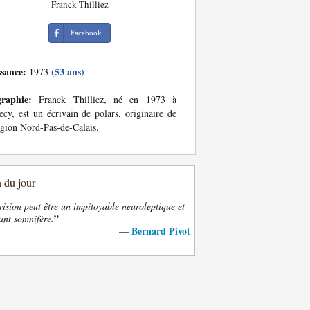
Franck Thilliez
Facebook
ssance:
(53 ans)
1973
graphie:
Franck Thilliez, né en 1973 à
cy, est un écrivain de polars, originaire de
égion Nord-Pas-de-Calais.
n du jour
vision peut être un impitoyable neuroleptique et
”
ant somnifère.
Bernard Pivot
—