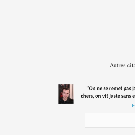
Autres cit
“
On ne se remet pas ja
chers, on vit juste sans 
―
F