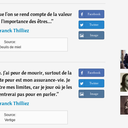
e l'on se rend compte de la valeur
Facebook
 l'importance des êtres...
”
Twitter
ranck Thilliez
Image
Source:
Deuils de miel
e. J'ai peur de mourir, surtout de la
Facebook
te peur est mon assurance-vie. Je
Twitter
e mes limites, car je jour où je les
entrerai pas pour en parler.
”
Image
ranck Thilliez
Source:
Vertige