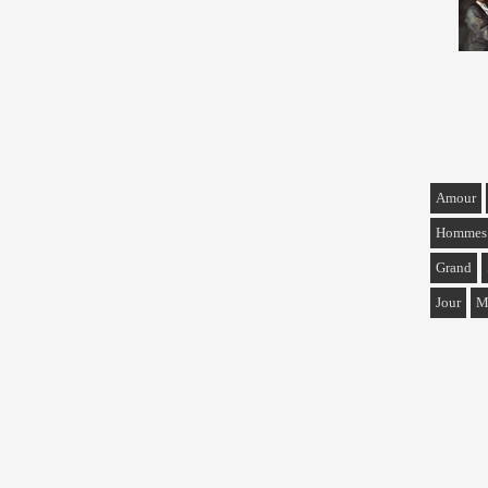
Amour
Hommes
Grand
Jour
M