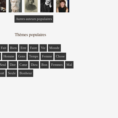
Autres auteurs populaires
Thèmes populaires
Fait
Bien
Etre
Faire
Vie
Monde
Homme
Gens
Temps
Femme
Chose
Seul
Dire
Cœur
Dieu
Bon
Femmes
Mal
ort
Seule
Bonheur