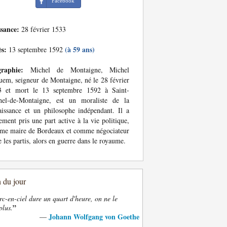
Facebook
ssance:
28 février 1533
ès:
(à 59 ans)
13 septembre 1592
graphie:
Michel de Montaigne, Michel
em, seigneur de Montaigne, né le 28 février
3 et mort le 13 septembre 1592 à Saint-
hel-de-Montaigne, est un moraliste de la
issance et un philosophe indépendant. Il a
ement pris une part active à la vie politique,
me maire de Bordeaux et comme négociateur
e les partis, alors en guerre dans le royaume.
n du jour
rc-en-ciel dure un quart d'heure, on ne le
”
plus.
Johann Wolfgang von Goethe
—