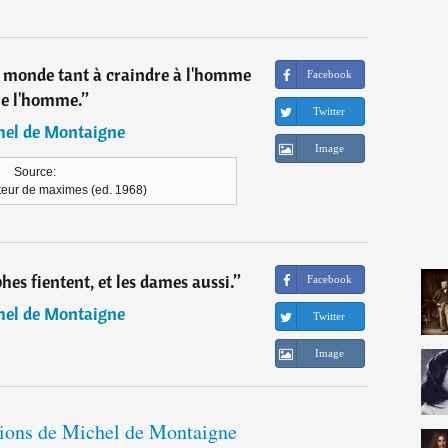
au monde tant à craindre à l'homme
Facebook
e l'homme.
”
Twitter
hel de Montaigne
Image
Source:
eur de maximes (ed. 1968)
phes fientent, et les dames aussi.
”
Facebook
hel de Montaigne
Twitter
Image
ations de Michel de Montaigne