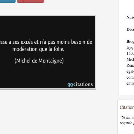
Nai
Déc
Bio
Eyqu
153
Mic
Rena
égal
com
entr
Citatio
“
Si un a
regarde 