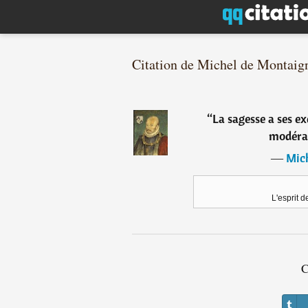
Citation de Michel de Montaig
“
La sagesse a ses ex
modérat
―
Mic
L'esprit 
C