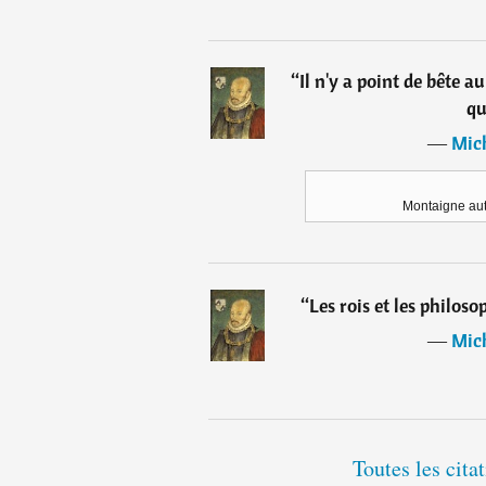
“
Il n'y a point de bête 
qu
―
Mic
Montaigne aut
“
Les rois et les philoso
―
Mic
Toutes les cit