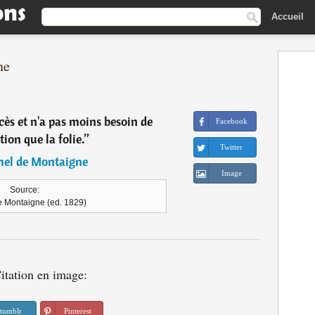
Accueil
ne
cès et n'a pas moins besoin de
Facebook
ion que la folie.
”
Twitter
hel de Montaigne
Image
Source:
de Montaigne (ed. 1829)
itation en image:
tumblr
Pinterest