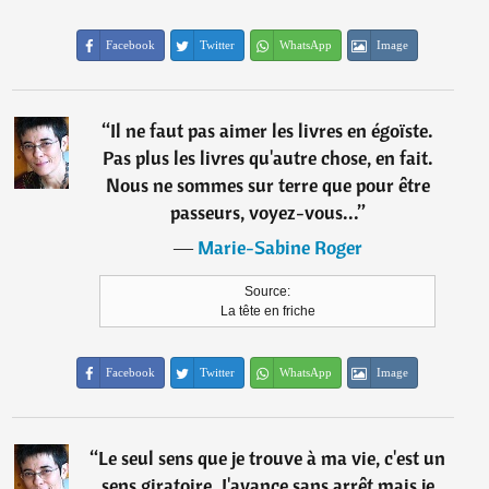
Facebook
Twitter
WhatsApp
Image
“
Il ne faut pas aimer les livres en égoïste.
Pas plus les livres qu'autre chose, en fait.
Nous ne sommes sur terre que pour être
passeurs, voyez-vous...
”
―
Marie-Sabine Roger
Source:
La tête en friche
Facebook
Twitter
WhatsApp
Image
“
Le seul sens que je trouve à ma vie, c'est un
sens giratoire. J'avance sans arrêt mais je