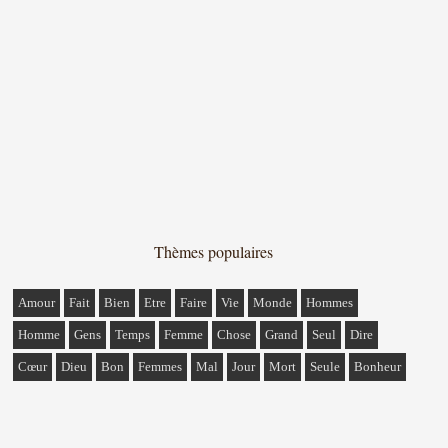
Thèmes populaires
Amour
Fait
Bien
Etre
Faire
Vie
Monde
Hommes
Homme
Gens
Temps
Femme
Chose
Grand
Seul
Dire
Cœur
Dieu
Bon
Femmes
Mal
Jour
Mort
Seule
Bonheur