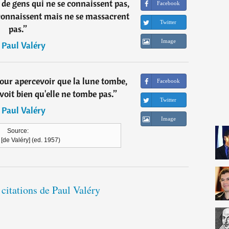
de gens qui ne se connaissent pas,
Facebook
 connaissent mais ne se massacrent
Twitter
pas.
”
Image
―
Paul Valéry
pour apercevoir que la lune tombe,
Facebook
oit bien qu'elle ne tombe pas.
”
Twitter
―
Paul Valéry
Image
Source:
[de Valéry] (ed. 1957)
 citations de Paul Valéry