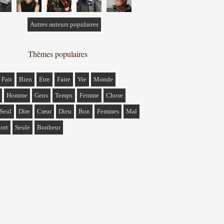
Autres auteurs populaires
Thèmes populaires
Fait
Bien
Etre
Faire
Vie
Monde
Homme
Gens
Temps
Femme
Chose
Seul
Dire
Cœur
Dieu
Bon
Femmes
Mal
ort
Seule
Bonheur