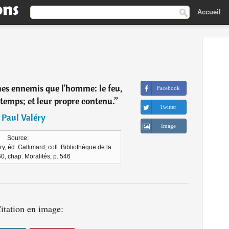
Accueil
mes ennemis que l'homme: le feu,
Facebook
e temps; et leur propre contenu.
”
Twitter
―
Paul Valéry
Image
Source:
y, éd. Gallimard, coll. Bibliothèque de la
0, chap. Moralités, p. 546
itation en image: