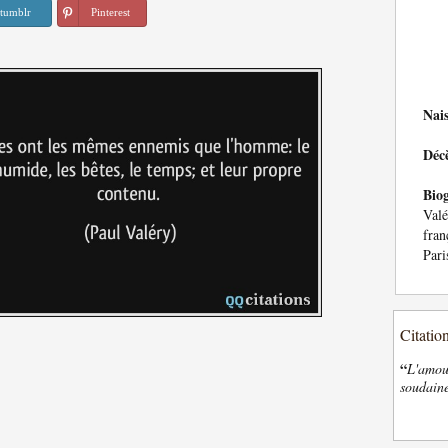
tumblr
Pinterest
Nai
Déc
Bio
Val
fran
Pari
Citatio
“
L'amour
soudaine