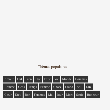
Thèmes populaires
Amour
Fait
Bien
Etre
Faire
Vie
Monde
Hommes
Homme
Gens
Temps
Femme
Chose
Grand
Seul
Dire
Cœur
Dieu
Bon
Femmes
Mal
Jour
Mort
Seule
Bonheur