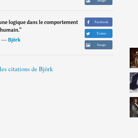
Image
cune logique dans le comportement
Facebook
humain.
”
Twitter
―
Björk
Image
les citations de Björk