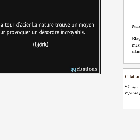
Nai
Bio
musi
isla
Citatio
“
Si un a
regarde 