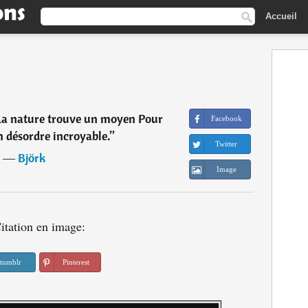
Accueil
 La nature trouve un moyen Pour
Facebook
 désordre incroyable.
”
Twitter
―
Björk
Image
itation en image:
tumblr
Pinterest