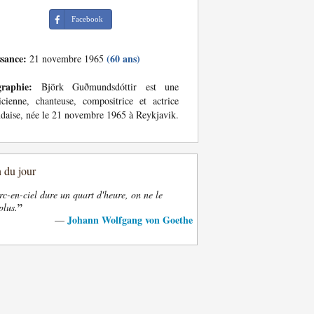
Facebook
ssance:
(60 ans)
21 novembre 1965
graphie:
Björk Guðmundsdóttir est une
cienne, chanteuse, compositrice et actrice
ndaise, née le 21 novembre 1965 à Reykjavik.
n du jour
rc-en-ciel dure un quart d'heure, on ne le
”
plus.
Johann Wolfgang von Goethe
—