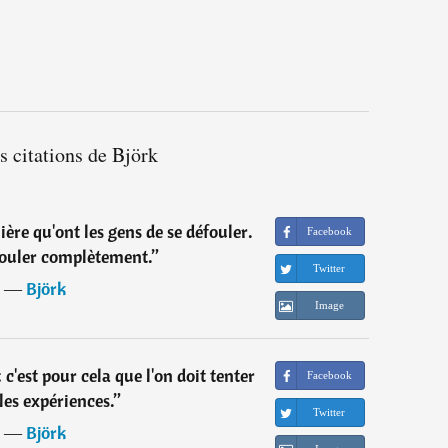
s citations de Björk
ière qu'ont les gens de se défouler.
Facebook
aouler complètement.
”
Twitter
―
Björk
Image
 c'est pour cela que l'on doit tenter
Facebook
les expériences.
”
Twitter
―
Björk