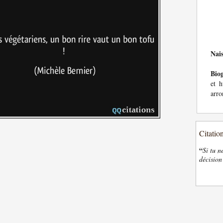
Nai
Bio
et h
arro
Citatio
“
Si tu n
décision