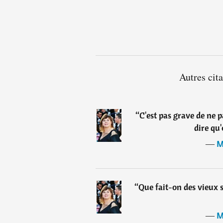
Autres cit
“
C'est pas grave de ne p
dire qu'
―
M
“
Que fait-on des vieux s
―
M