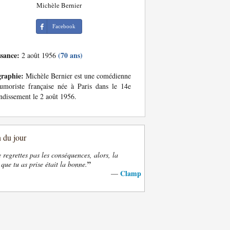
Michèle Bernier
Facebook
ssance:
(70 ans)
2 août 1956
graphie:
Michèle Bernier est une comédienne
umoriste française née à Paris dans le 14e
ndissement le 2 août 1956.
n du jour
e regrettes pas les conséquences, alors, la
”
 que tu as prise était la bonne.
Clamp
—