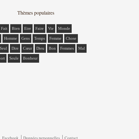
Thèmes populaires
Fait
Bien
Etre
Faire
Vie
Monde
Homme
Gens
Temps
Femme
Chose
Seul
Dire
Cœur
Dieu
Bon
Femmes
Mal
ort
Seule
Bonheur
Facebook
Données personnelles
Contact