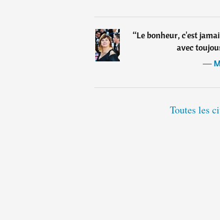
“
Le bonheur, c'est jama
avec toujour
―
M
Toutes les c