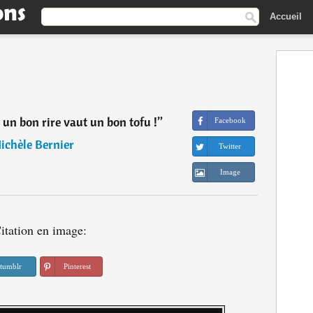
Accueil
 un bon rire vaut un bon tofu !
”
Facebook
ichèle Bernier
Twitter
Image
itation en image:
tumblr
Pinterest