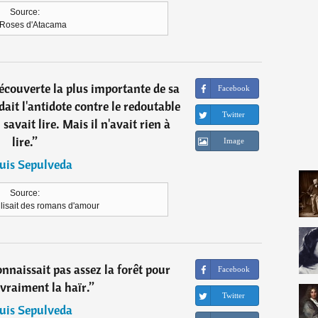
Source:
 Roses d'Atacama
a découverte la plus importante de sa
Facebook
sédait l'antidote contre le redoutable
Twitter
l savait lire. Mais il n'avait rien à
lire.
”
Image
uis Sepulveda
Source:
 lisait des romans d'amour
connaissait pas assez la forêt pour
Facebook
vraiment la haïr.
”
Twitter
uis Sepulveda