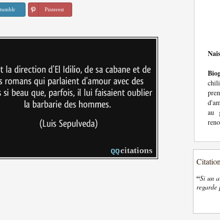
tumblr
Pinterest
Nai
Bio
chi
prem
d'am
au 
reno
Citatio
“
Si un a
regarde 