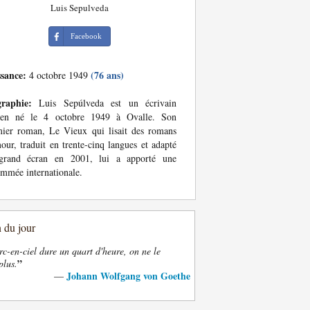
Luis Sepulveda
Facebook
ssance:
(76 ans)
4 octobre 1949
graphie:
Luis Sepúlveda est un écrivain
lien né le 4 octobre 1949 à Ovalle. Son
ier roman, Le Vieux qui lisait des romans
our, traduit en trente-cinq langues et adapté
grand écran en 2001, lui a apporté une
mmée internationale.
n du jour
rc-en-ciel dure un quart d'heure, on ne le
”
plus.
Johann Wolfgang von Goethe
—