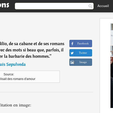
Accueil
 Idilio, de sa cabane et de ses romans
Facebook
c des mots si beau que, parfois, il
Twitter
ier la barbarie des hommes.
”
Image
uis Sepulveda
Source:
 lisait des romans d'amour
itation en image: