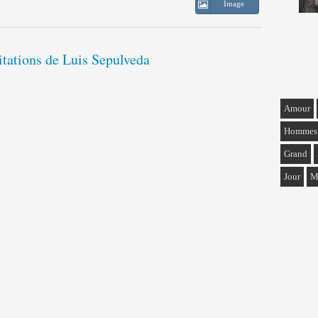
Image
itations de Luis Sepulveda
Amour
Hommes
Grand
Jour
M