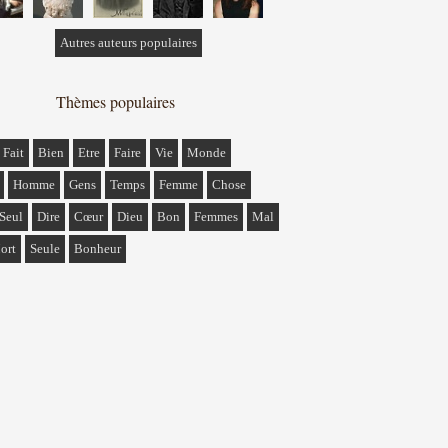
Autres auteurs populaires
Thèmes populaires
Fait
Bien
Etre
Faire
Vie
Monde
Homme
Gens
Temps
Femme
Chose
Seul
Dire
Cœur
Dieu
Bon
Femmes
Mal
ort
Seule
Bonheur