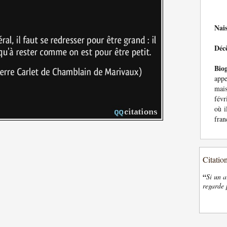
Nai
Déc
Bio
appe
mai
févr
où i
fran
Citatio
“
Si un a
regarde 