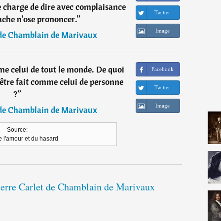
e charge de dire avec complaisance
Twitter
uche n'ose prononcer.
”
Image
 de Chamblain de Marivaux
e celui de tout le monde. De quoi
Facebook
n'être fait comme celui de personne
Twitter
?
”
Image
 de Chamblain de Marivaux
Source:
e l'amour et du hasard
Pierre Carlet de Chamblain de Marivaux