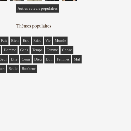
Autres auteurs populaires
Thèmes populaires
Fait
Bien
Etre
Faire
Vie
Monde
Homme
Gens
Temps
Femme
Chose
Seul
Dire
Cœur
Dieu
Bon
Femmes
Mal
ort
Seule
Bonheur