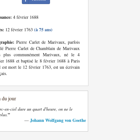
ssance:
4 février 1688
ès:
(à 75 ans)
12 février 1763
graphie:
Pierre Carlet de Marivaux, parfois
lé Pierre Carlet de Chamblain de Marivaux
s plus communément Marivaux, né le 4
ier 1688 et baptisé le 8 février 1688 à Paris
l est mort le 12 février 1763, est un écrivain
çais.
n du jour
rc-en-ciel dure un quart d'heure, on ne le
”
plus.
Johann Wolfgang von Goethe
—