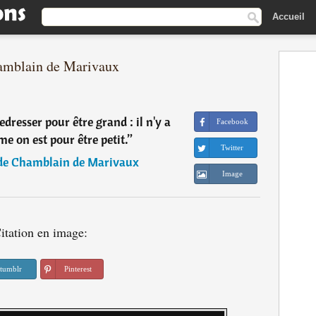
Accueil
hamblain de Marivaux
redresser pour être grand : il n'y a
Facebook
e on est pour être petit.
”
Twitter
 de Chamblain de Marivaux
Image
itation en image:
tumblr
Pinterest