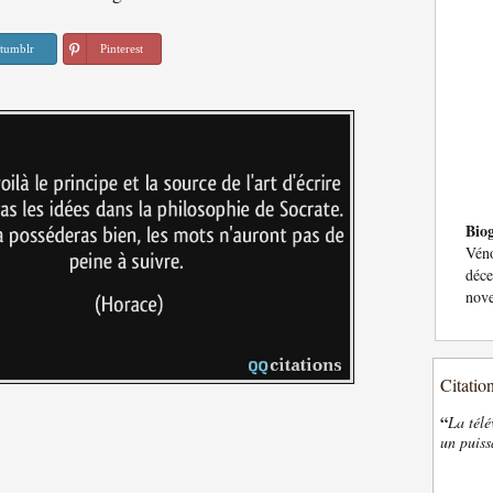
tumblr
Pinterest
Bio
Véno
déc
nove
Citatio
“
La télé
un puiss