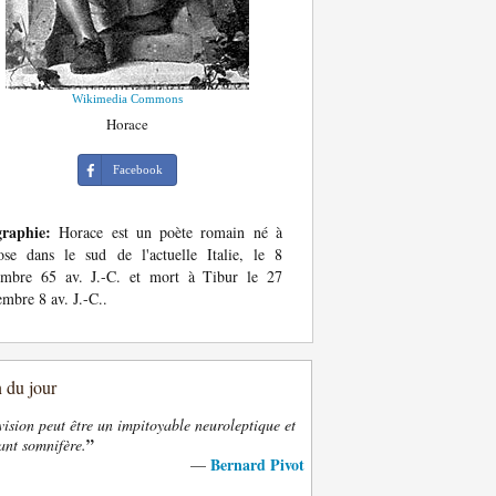
Wikimedia Commons
Horace
Facebook
graphie:
Horace est un poète romain né à
se dans le sud de l'actuelle Italie, le 8
embre 65 av. J.-C. et mort à Tibur le 27
mbre 8 av. J.-C..
n du jour
vision peut être un impitoyable neuroleptique et
”
ant somnifère.
Bernard Pivot
—