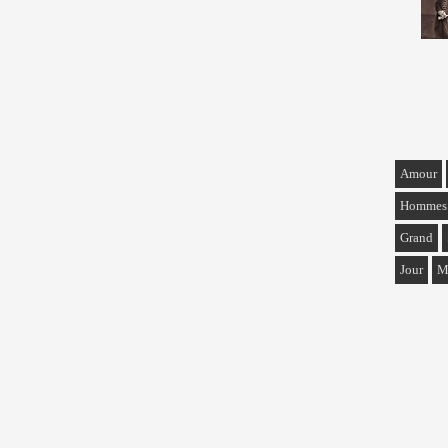
Amour
Hommes
Grand
Jour
M