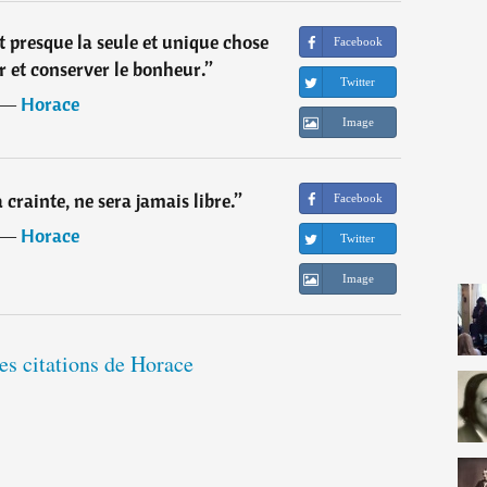
t presque la seule et unique chose
Facebook
r et conserver le bonheur.
”
Twitter
―
Horace
Image
a crainte, ne sera jamais libre.
”
Facebook
―
Horace
Twitter
Image
es citations de Horace