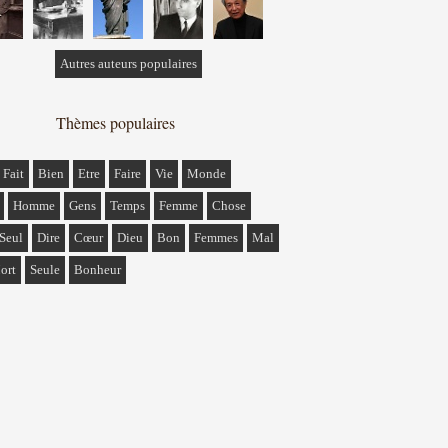
Autres auteurs populaires
Thèmes populaires
Fait
Bien
Etre
Faire
Vie
Monde
Homme
Gens
Temps
Femme
Chose
Seul
Dire
Cœur
Dieu
Bon
Femmes
Mal
ort
Seule
Bonheur