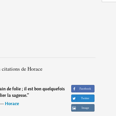
 citations de Horace
in de folie ; il est bon quelquefois
Facebook
lier la sagesse.
”
Twitter
―
Horace
Image