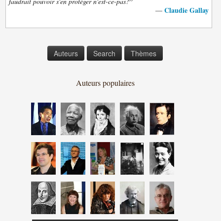
”
faudrait pouvoir s'en protéger n'est-ce-pas?
Claudie Gallay
—
Auteurs
Search
Thèmes
Auteurs populaires