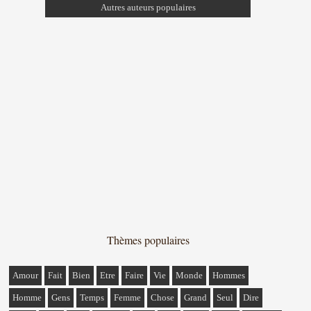
Autres auteurs populaires
Thèmes populaires
Amour
Fait
Bien
Etre
Faire
Vie
Monde
Hommes
Homme
Gens
Temps
Femme
Chose
Grand
Seul
Dire