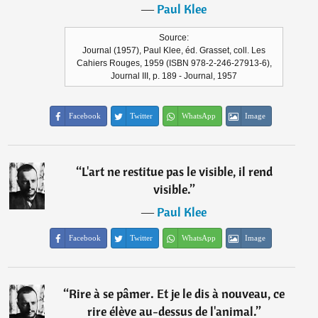
―
Paul Klee
Source:
Journal (1957), Paul Klee, éd. Grasset, coll. Les
Cahiers Rouges, 1959 (ISBN 978-2-246-27913-6),
Journal III, p. 189 - Journal, 1957
Facebook
Twitter
WhatsApp
Image
“
L'art ne restitue pas le visible, il rend
visible.
”
―
Paul Klee
Facebook
Twitter
WhatsApp
Image
“
Rire à se pâmer. Et je le dis à nouveau, ce
rire élève au-dessus de l'animal.
”