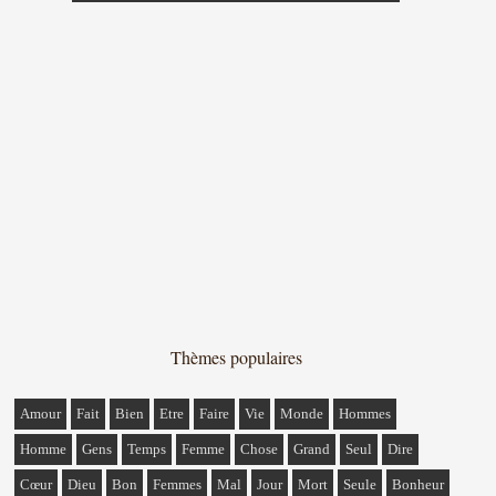
Thèmes populaires
Amour
Fait
Bien
Etre
Faire
Vie
Monde
Hommes
Homme
Gens
Temps
Femme
Chose
Grand
Seul
Dire
Cœur
Dieu
Bon
Femmes
Mal
Jour
Mort
Seule
Bonheur