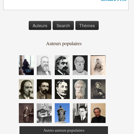
Auteurs
Search
Thèmes
Auteurs populaires
Autres auteurs populaires